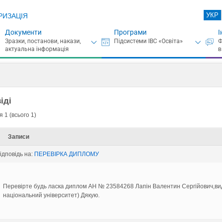
УКР
РИЗАЦІЯ
Документи
Програми
І
іді
 1 (всього 1)
Записи
відповідь на:
ПЕРЕВIРКА ДИПЛОМУ
Перевірте будь ласка диплом АН № 23584268 Лапін Валентин Сергійович,вид
національний університет) Дякую.