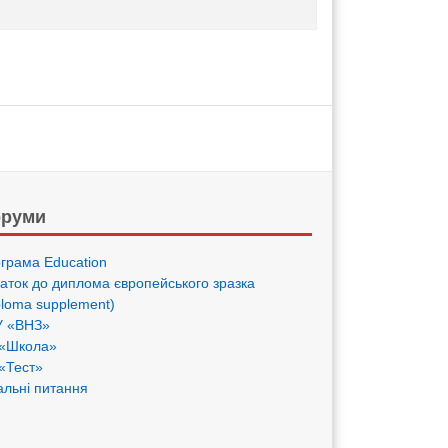
руми
грама Eduсation
аток до диплома європейського зразка
ploma supplement)
 «ВНЗ»
«Школа»
«Тест»
альні питання