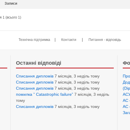
Записи
 1 (всього 1)
|
|
Технічна підтримка
Контакти
Питання - відповідь
Останні відповіді
Фо
Списання дипломів
7 місяців, 3 неділь тому
Про
Списання дипломів
7 місяців, 3 неділь тому
Дод
Списання дипломів
7 місяців, 3 неділь тому
(Di
помилка ” Catastrophic failure”
7 місяців, 3 неділь
АСУ
тому
АС 
Списання дипломів
7 місяців, 3 неділь тому
АС 
Заг