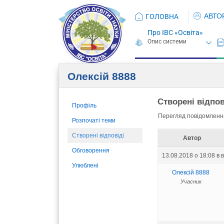
АВТО
ГОЛОВНА
Про ІВС «Освіта»
Олексій 8888
Створені відпов
Профіль
Перегляд повідомлення
Розпочаті теми
Створені відповіді
Автор
Обговорення
13.08.2018 о 18:08
в 
Улюблені
Олексій 8888
Учасник