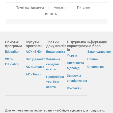
|
|
Технічна підтримка
Контакти
Питання -
відповідь
Основні
Супутні
Зразки
Підтримка
Інформацій
програми
програми
документів
користувач
на база
ів
Education
АСУ «ВНЗ»
Вища освіта
Законодавство
Форум
WEB-
Веб Деканат
Загальна
Новини
Питання та
Education
середня
АС «Школа»
Оновлення
відповіді
освіта
АС «Тест»
Зв’язок з
Професійно-
спеціалістом
технічна
освіта
Контакти
Для копіювання матеріалів сайту необхідне відкрите для пошукових