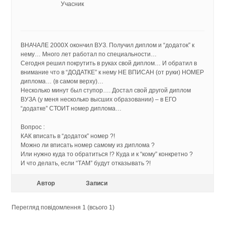
Учасник
ВНАЧАЛЕ 2000Х окончил ВУЗ. Получил диплом и “додаток” к
нему… Много лет работал по специальности…
Сегодня решил покрутить в руках свой диплом… И обратил в
внимание что в “ДОДАТКЕ” к нему НЕ ВПИСАН (от руки) НОМЕР
диплома… (в самом верху)…
Несколько минут был ступор…. Достал свой другой диплом
ВУЗА (у меня несколько высших образовании) – в ЕГО
“додатке” СТОИТ номер диплома…
Вопрос :
КАК вписать в “додаток” номер ?!
Можно ли вписать номер самому из диплома ?
Или нужно куда то обратиться !? Куда и к “кому” конкретно ?
И что делать, если “ТАМ” будут отказывать ?!
Автор
Записи
Перегляд повідомлення 1 (всього 1)