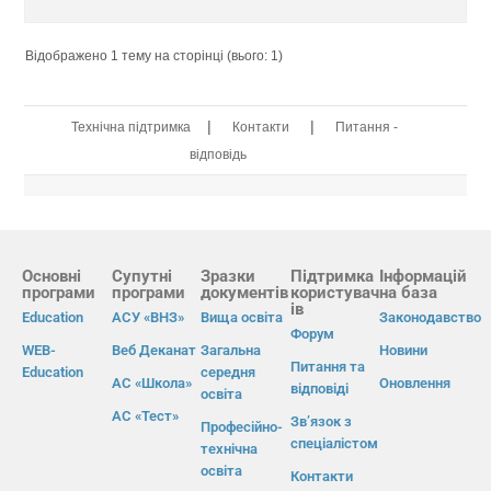
Відображено 1 тему на сторінці (вього: 1)
|
|
Технічна підтримка
Контакти
Питання -
відповідь
Основні
Супутні
Зразки
Підтримка
Інформацій
програми
програми
документів
користувач
на база
ів
Education
АСУ «ВНЗ»
Вища освіта
Законодавство
Форум
WEB-
Веб Деканат
Загальна
Новини
Питання та
Education
середня
АС «Школа»
Оновлення
відповіді
освіта
АС «Тест»
Зв’язок з
Професійно-
спеціалістом
технічна
освіта
Контакти