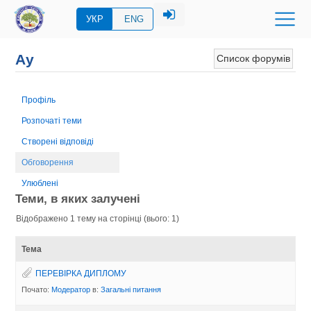
УКР
ENG
Ау
Список форумів
Профіль
Розпочаті теми
Створені відповіді
Обговорення
Улюблені
Теми, в яких залучені
Відображено 1 тему на сторінці (вього: 1)
Тема
ПЕРЕВIРКА ДИПЛОМУ
Почато:
Модератор
в:
Загальні питання