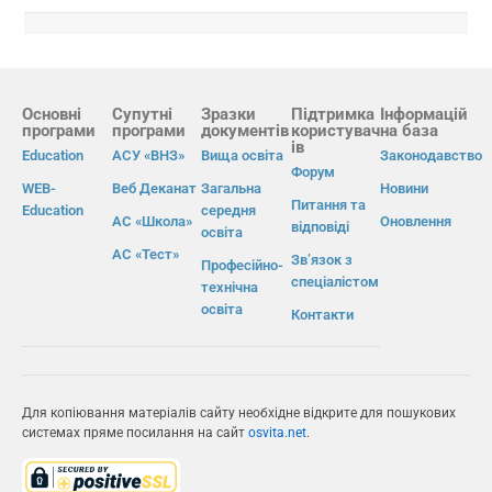
Основні
Супутні
Зразки
Підтримка
Інформацій
програми
програми
документів
користувач
на база
ів
Education
АСУ «ВНЗ»
Вища освіта
Законодавство
Форум
WEB-
Веб Деканат
Загальна
Новини
Питання та
Education
середня
АС «Школа»
Оновлення
відповіді
освіта
АС «Тест»
Зв’язок з
Професійно-
спеціалістом
технічна
освіта
Контакти
Для копіювання матеріалів сайту необхідне відкрите для пошукових
системах пряме посилання на сайт
osvita.net
.