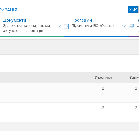
УКР
РИЗАЦІЯ
Документи
Програми
І
Учасники
Запи
2
2
2
2