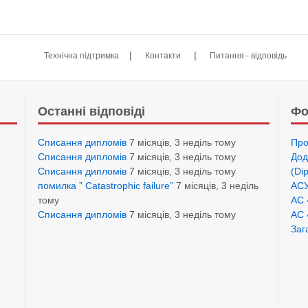
|
|
Технічна підтримка
Контакти
Питання - відповідь
Останні відповіді
Фо
Списання дипломів
7 місяців, 3 неділь тому
Про
Списання дипломів
7 місяців, 3 неділь тому
Дод
Списання дипломів
7 місяців, 3 неділь тому
(Di
помилка ” Catastrophic failure”
7 місяців, 3 неділь
АСУ
тому
АС 
Списання дипломів
7 місяців, 3 неділь тому
АС 
Заг