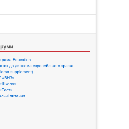
руми
грама Eduсation
аток до диплома європейського зразка
ploma supplement)
 «ВНЗ»
«Школа»
«Тест»
альні питання