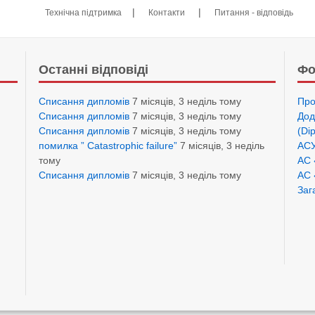
|
|
Технічна підтримка
Контакти
Питання - відповідь
Останні відповіді
Фо
Списання дипломів
7 місяців, 3 неділь тому
Про
Списання дипломів
7 місяців, 3 неділь тому
Дод
Списання дипломів
7 місяців, 3 неділь тому
(Di
помилка ” Catastrophic failure”
7 місяців, 3 неділь
АСУ
тому
АС 
Списання дипломів
7 місяців, 3 неділь тому
АС 
Заг