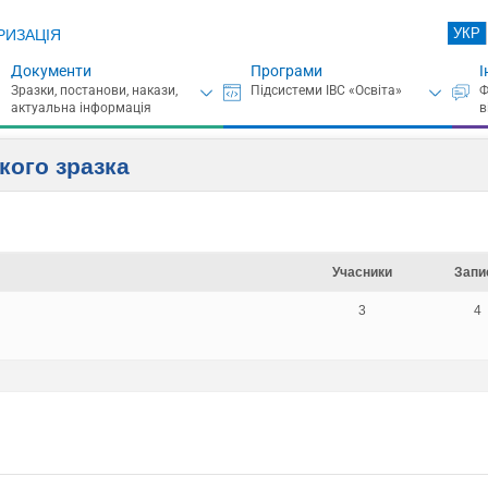
УКР
РИЗАЦІЯ
Документи
Програми
І
кого зразка
Учасники
Запи
3
4