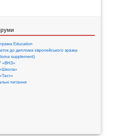
руми
грама Eduсation
аток до диплома європейського зразка
ploma supplement)
 «ВНЗ»
«Школа»
«Тест»
альні питання