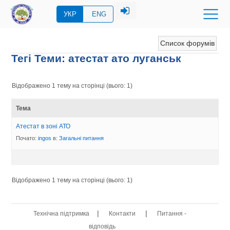
УКР
ENG
Список форумів
Тегі Теми: атестат ато луганськ
Відображено 1 тему на сторінці (вього: 1)
Тема
Атестат в зоні АТО
Почато:
ingos
в:
Загальні питання
Відображено 1 тему на сторінці (вього: 1)
|
|
Технічна підтримка
Контакти
Питання -
відповідь