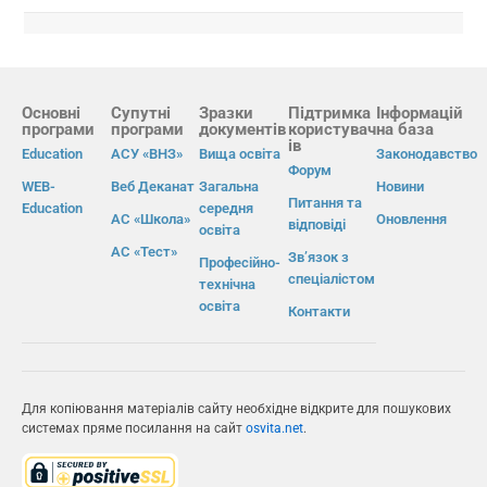
Основні
Супутні
Зразки
Підтримка
Інформацій
програми
програми
документів
користувач
на база
ів
Education
АСУ «ВНЗ»
Вища освіта
Законодавство
Форум
WEB-
Веб Деканат
Загальна
Новини
Питання та
Education
середня
АС «Школа»
Оновлення
відповіді
освіта
АС «Тест»
Зв’язок з
Професійно-
спеціалістом
технічна
освіта
Контакти
Для копіювання матеріалів сайту необхідне відкрите для пошукових
системах пряме посилання на сайт
osvita.net
.