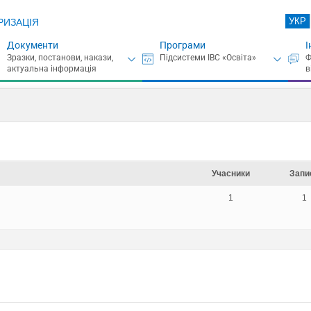
УКР
РИЗАЦІЯ
Документи
Програми
І
Учасники
Запи
1
1