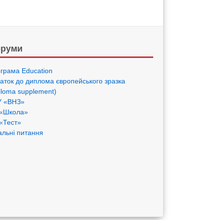
руми
грама Eduсation
аток до диплома європейського зразка
ploma supplement)
 «ВНЗ»
«Школа»
«Тест»
альні питання