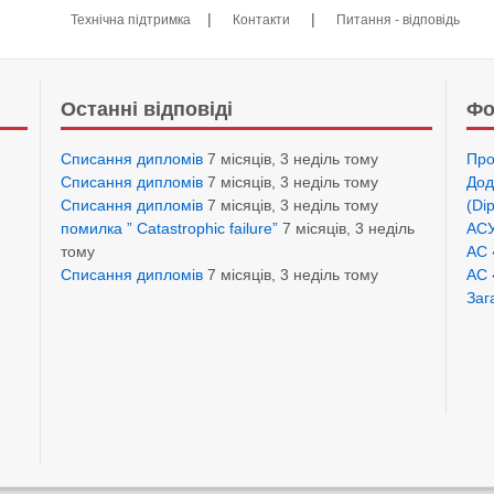
|
|
Технічна підтримка
Контакти
Питання - відповідь
Останні відповіді
Фо
Списання дипломів
7 місяців, 3 неділь тому
Про
Списання дипломів
7 місяців, 3 неділь тому
Дод
Списання дипломів
7 місяців, 3 неділь тому
(Di
помилка ” Catastrophic failure”
7 місяців, 3 неділь
АСУ
тому
АС 
Списання дипломів
7 місяців, 3 неділь тому
АС 
Заг