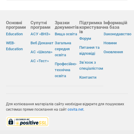
Основні
Супутні
Зразки
Підтримка
Інформацій
програми
програми
документів
користувач
на база
ів
Education
АСУ «ВНЗ»
Вища освіта
Законодавство
Форум
WEB-
Веб Деканат
Загальна
Новини
Питання та
Education
середня
АС «Школа»
Оновлення
відповіді
освіта
АС «Тест»
Зв’язок з
Професійно-
спеціалістом
технічна
освіта
Контакти
Для копіювання матеріалів сайту необхідне відкрите для пошукових
системах пряме посилання на сайт
osvita.net
.
© Інформаційно-виробнича система «Освіта» 2026.