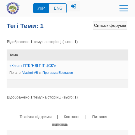
УКР
ENG
Тегі Теми: 1
Список форумів
Відображено 1 тему на сторінці (вього: 1)
Тема
«Клієнт ПТК ‘НДІ ПІТ ЦСК’»
Почато:
VladimirVB
в:
Програма Eduсation
Відображено 1 тему на сторінці (вього: 1)
|
|
Технічна підтримка
Контакти
Питання -
відповідь