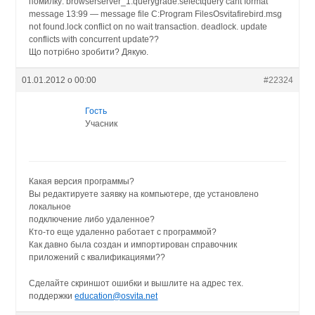
помилку: browserserver_1.querygrade.selectquery cant format
message 13:99 — message file C:Program FilesOsvitafirebird.msg
not found.lock conflict on no wait transaction. deadlock. update
conflicts with concurrent update??
Що потрібно зробити? Дякую.
01.01.2012 о 00:00
#22324
Гость
Учасник
Какая версия программы?
Вы редактируете заявку на компьютере, где установлено
локальное
подключение либо удаленное?
Кто-то еще удаленно работает с программой?
Как давно была создан и импортирован справочник
приложений с квалификациями??
Сделайте скриншот ошибки и вышлите на адрес тех.
поддержки
education@osvita.net