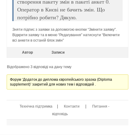
створення пакету змін в пакеті анкет 0.
Оператор в Києві не бачить змін. Що
потрібно робити? Дякую.
Зняти підпис з заявки за допомогою кнопки “Змінити заявку”.
Відкрити заявку та в меню “Редагування” натиснути “Включити
всі анкети в останій блок змін”
Автор
Записи
Відображено 3 відповіді на дану тему
Форум ‘Додаток до диплома європейського зразка (Diploma
supplement)’ закритий для нових тем і відповідей .
|
|
Технічна підтримка
Контакти
Питання -
відповідь