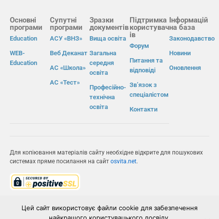
Основні
Супутні
Зразки
Підтримка
Інформацій
програми
програми
документів
користувач
на база
ів
Education
АСУ «ВНЗ»
Вища освіта
Законодавство
Форум
WEB-
Веб Деканат
Загальна
Новини
Питання та
Education
середня
АС «Школа»
Оновлення
відповіді
освіта
АС «Тест»
Зв’язок з
Професійно-
спеціалістом
технічна
освіта
Контакти
Для копіювання матеріалів сайту необхідне відкрите для пошукових
системах пряме посилання на сайт
osvita.net
.
© Інформаційно-виробнича система «Освіта» 2026.
Цей сайт використовує файли cookie для забезпечення
найкращого користувацького досвіду.