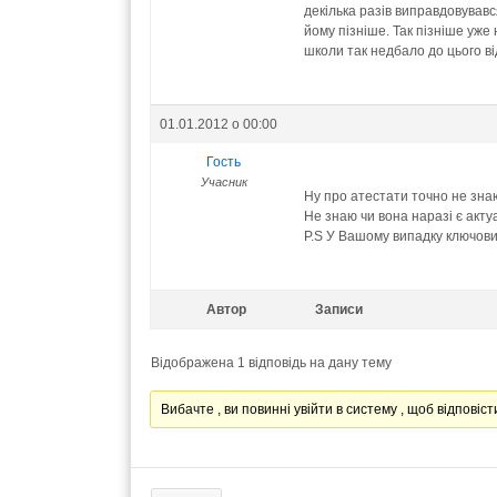
декілька разів виправдовувавс
йому пізніше. Так пізніше уже
школи так недбало до цього в
01.01.2012 о 00:00
Гость
Учасник
Ну про атестати точно не зн
Не знаю чи вона наразі є акту
P.S У Вашому випадку ключови
Автор
Записи
Відображена 1 відповідь на дану тему
Вибачте , ви повинні увійти в систему , щоб відповісти