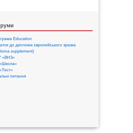
руми
грама Eduсation
аток до диплома європейського зразка
ploma supplement)
 «ВНЗ»
«Школа»
«Тест»
альні питання