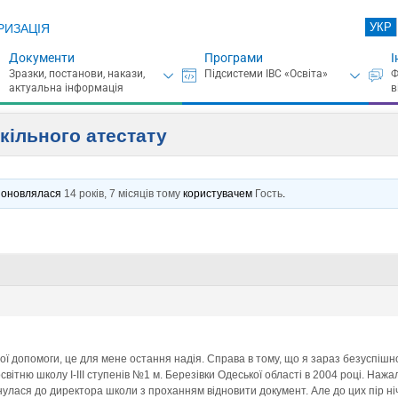
УКР
РИЗАЦІЯ
Документи
Програми
І
кільного атестату
нє оновлялася
14 років, 7 місяців тому
користувачем
Гость
.
ї допомоги, це для мене остання надія. Справа в тому, що я зараз безуспішн
вітню школу І-ІІІ ступенів №1 м. Березівки Одеської області в 2004 році. Нажа
нулася до директора школи з проханням відновити документ. Але до цих пір ні