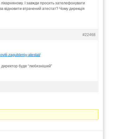
на лікарняному. І завжди просить зателефонувати
рава відновити втрачений атестат? Чому дирекція
#22468
oviti-zagubleniy-atestat/
о директор буде “любязніший”