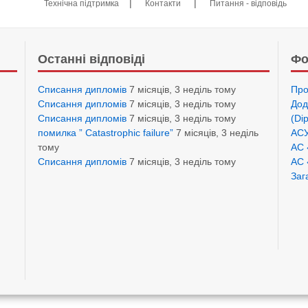
|
|
Технічна підтримка
Контакти
Питання - відповідь
Останні відповіді
Фо
Списання дипломів
7 місяців, 3 неділь тому
Про
Списання дипломів
7 місяців, 3 неділь тому
Дод
Списання дипломів
7 місяців, 3 неділь тому
(Di
помилка ” Catastrophic failure”
7 місяців, 3 неділь
АСУ
тому
АС 
Списання дипломів
7 місяців, 3 неділь тому
АС 
Заг