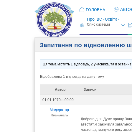
АВТО
ГОЛОВНА
Про ІВС «Освіта»
Запитання по відновленню ш
Ця тема містить 1 відповідь, 2 учасника, та в остан
Відображена 1 відповідь на дану тему
Автор
Записи
01.01.1970 о 00:00
Модератор
Хранитель
Доброго дня. Дуже прошу Вашо
атестат.Я закінчила загальноос
листопаді минулого року звер