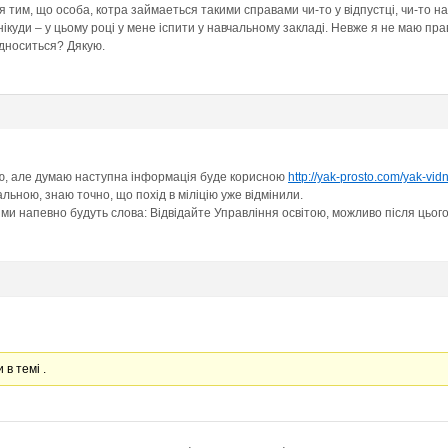
я тим, що особа, котра займаеться такими справами чи-то у відпустці, чи-то 
 нікуди – у цьому році у мене іспити у навчальному закладі. Невже я не маю п
ідноситься? Дякую.
аю, але думаю наступна інформація буде корисною
http://yak-prosto.com/yak-vidn
альною, знаю точно, що похід в міліцію уже відмінили.
ми напевно будуть слова: Відвідайте Управління освітою, можливо після цьог
 в темі .