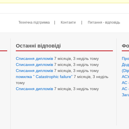
|
|
Технічна підтримка
Контакти
Питання - відповідь
Останні відповіді
Фо
Списання дипломів
7 місяців, 3 неділь тому
Про
Списання дипломів
7 місяців, 3 неділь тому
Дод
Списання дипломів
7 місяців, 3 неділь тому
(Di
помилка ” Catastrophic failure”
7 місяців, 3 неділь
АСУ
тому
АС 
Списання дипломів
7 місяців, 3 неділь тому
АС 
Заг