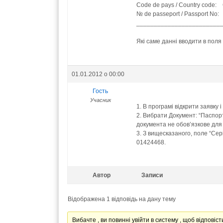
Code de pays / Country code
№ de passeport / Passport No
________________________
Які саме данні вводити в поля
01.01.2012 о 00:00
Гость
Учасник
1. В програмі відкрити заявку і
2. Вибрати Документ: “Паспорт
документа не обов’язкове для
3. З вищесказаного, поле “Сер
01424468.
Автор
Записи
Відображена 1 відповідь на дану тему
Вибачте , ви повинні увійти в систему , щоб відповісти