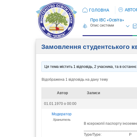
АВТО
ГОЛОВНА
Про ІВС «Освіта»
Замовлення студентського кв
Ця тема містить 1 відповідь, 2 учасника, та в остан
Відображена 1 відповідь на дану тему
Автор
Записи
01.01.1970 о 00:00
Модератор
Хранитель
В ксерокопії паспорту іноземни
________________________
Type/Type: P