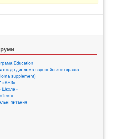
руми
грама Eduсation
аток до диплома європейського зразка
ploma supplement)
 «ВНЗ»
«Школа»
«Тест»
альні питання