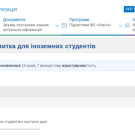
УКР
РИЗАЦІЯ
Документи
Програми
І
итка для іноземних студентів
нє оновлялася
14 років, 7 місяців тому
користувачем
Гость
.
х студентів є наступні дані:
____________________