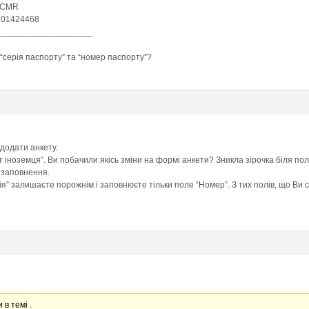
: CMR
: 01424468
____________________
 “серія паспорту” та “номер паспорту”?
 додати анкету.
 іноземця”. Ви побачили якісь зміни на формі анкети? Зникла зірочка біля пол
 заповнення.
ія” залишаєте порожнім і заповнюєте тільки поле “Номер”. З тих полів, що Ви
 в темі .