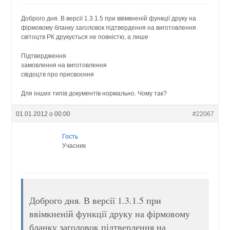
Доброго дня. В версії 1.3.1.5 при ввімкненій функції друку на
фірмовому бланку заголовок підтвердення на виготовлення
світоцтв РК друкується не повністю, а лише
Підтвердження
замовлення на виготовлення
свідоцтв про присвоєння
Для інших типів документів нормально. Чому так?
01.01.2012 о 00:00
#22067
Гость
Учасник
Доброго дня. В версії 1.3.1.5 при
ввімкненій функції друку на фірмовому
бланку заголовок підтвердення на