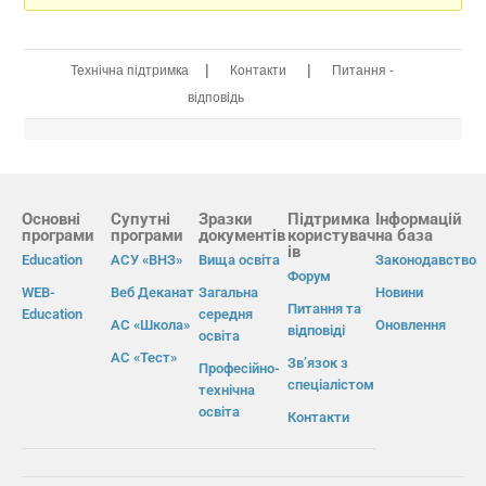
|
|
Технічна підтримка
Контакти
Питання -
відповідь
Основні
Супутні
Зразки
Підтримка
Інформацій
програми
програми
документів
користувач
на база
ів
Education
АСУ «ВНЗ»
Вища освіта
Законодавство
Форум
WEB-
Веб Деканат
Загальна
Новини
Питання та
Education
середня
АС «Школа»
Оновлення
відповіді
освіта
АС «Тест»
Зв’язок з
Професійно-
спеціалістом
технічна
освіта
Контакти