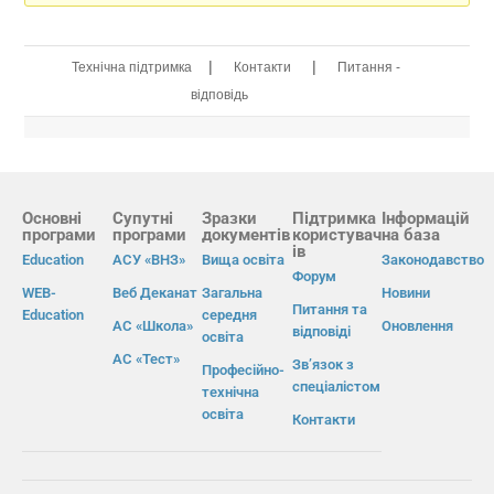
|
|
Технічна підтримка
Контакти
Питання -
відповідь
Основні
Супутні
Зразки
Підтримка
Інформацій
програми
програми
документів
користувач
на база
ів
Education
АСУ «ВНЗ»
Вища освіта
Законодавство
Форум
WEB-
Веб Деканат
Загальна
Новини
Питання та
Education
середня
АС «Школа»
Оновлення
відповіді
освіта
АС «Тест»
Зв’язок з
Професійно-
спеціалістом
технічна
освіта
Контакти