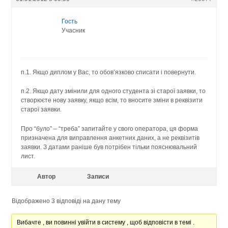
Гость
Учасник
п.1. Якщо диплом у Вас, то обов’язково списати і повернути.
п.2. Якщо дату змінили для одного студента зі старої заявки, то
створюєте нову заявку, якщо всім, то вносите зміни в реквізити
старої заявки.
Про “було” – “треба” запитайте у свого оператора, ця форма
призначена для виправлення анкетних даних, а не реквізитів
заявки. З датами раніше був потрібен тільки пояснювальний
лист.
Автор
Записи
Відображено 3 відповіді на дану тему
Вибачте , ви повинні увійти в систему , щоб відповісти в темі .