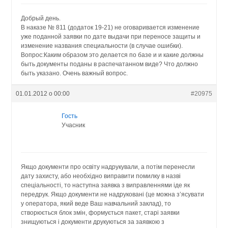
Добрый день.
В наказе № 811 (додаток 19-21) не оговаривается изменение
уже поданной заявки по дате выдачи при переносе защиты и
изменение названия специальности (в случае ошибки).
Вопрос:Каким образом это делается по базе и и какие должны
быть документы поданы в распечатанном виде? Что должно
быть указано. Очень важный вопрос.
01.01.2012 о 00:00
#20975
Гость
Учасник
Якщо документи про освіту надрукували, а потім перенесли
дату захисту, або необхідно виправити помилку в назві
спеціальності, то наступна заявка з виправленнями іде як
передрук. Якщо документи не надруковані (це можна з’ясувати
у оператора, який веде Ваш навчальний заклад), то
створюється блок змін, формується пакет, старі заявки
знищуються і документи друкуються за заявкою з