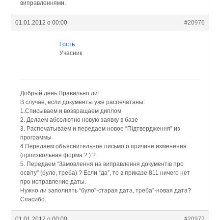
виправленнями.
01.01.2012 о 00:00
#20976
Гость
Учасник
Добрый день.Правильно ли:
В случае, если документы уже распечатаны:
1.Списываем и возвращаем диплом
2. Делаем абсолютно новую заявку в базе
3. Распечатываем и передаем новое “Підтвердження” из
программы
4.Передаем объяснительное письмо о причине изменения
(произвольная форма ? ) ?
5. Передаем “Замовлення на виправлення документів про
освіту” (було, треба) ? Если “да”, то в приказе 811 ничего нет
про исправление даты.
Нужно ли заполнять “було”-старая дата, треба”-новая дата?
Спасибо.
01.01.2012 о 00:00
#20977