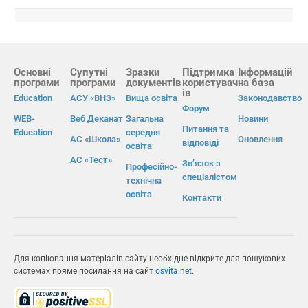
Основні
Супутні
Зразки
Підтримка
Інформацій
програми
програми
документів
користувач
на база
ів
Education
АСУ «ВНЗ»
Вища освіта
Законодавство
Форум
WEB-
Веб Деканат
Загальна
Новини
Питання та
Education
середня
АС «Школа»
Оновлення
відповіді
освіта
АС «Тест»
Зв’язок з
Професійно-
спеціалістом
технічна
освіта
Контакти
Для копіювання матеріалів сайту необхідне відкрите для пошукових
системах пряме посилання на сайт
osvita.net
.