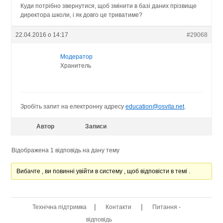
Куди потрібно звернутися, щоб змінити в базі даних прізвище
директора школи, і як довго це триватиме?
22.04.2016 о 14:17
#29068
Модератор
Хранитель
Зробіть запит на електронну адресу
education@osvita.net
.
Автор
Записи
Відображена 1 відповідь на дану тему
Вибачте , ви повинні увійти в систему , щоб відповісти в темі .
|
|
Технічна підтримка
Контакти
Питання -
відповідь