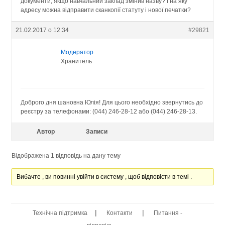
документи, якщо навчальний заклад змінив назву? І на яку
адресу можна відправити сканкопії статуту і нової печатки?
21.02.2017 о 12:34
#29821
Модератор
Хранитель
Доброго дня шановна Юлія! Для цього необхідно звернутись до
реєстру за телефонами: (044) 246-28-12 або (044) 246-28-13.
Автор
Записи
Відображена 1 відповідь на дану тему
Вибачте , ви повинні увійти в систему , щоб відповісти в темі .
|
|
Технічна підтримка
Контакти
Питання -