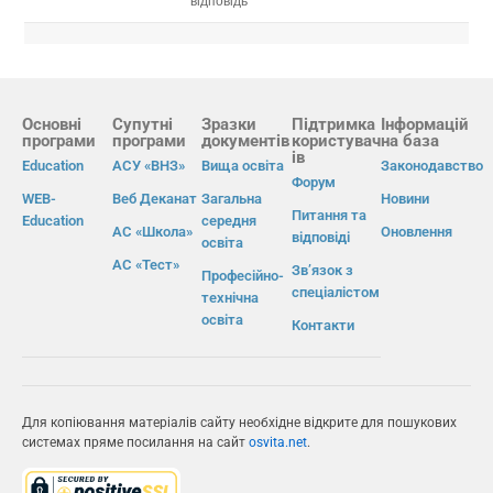
відповідь
Основні
Супутні
Зразки
Підтримка
Інформацій
програми
програми
документів
користувач
на база
ів
Education
АСУ «ВНЗ»
Вища освіта
Законодавство
Форум
WEB-
Веб Деканат
Загальна
Новини
Питання та
Education
середня
АС «Школа»
Оновлення
відповіді
освіта
АС «Тест»
Зв’язок з
Професійно-
спеціалістом
технічна
освіта
Контакти
Для копіювання матеріалів сайту необхідне відкрите для пошукових
системах пряме посилання на сайт
osvita.net
.