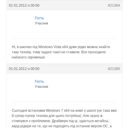
01.01.2012 о 00:00
#21384
Гость
Учасник
Ні, в школах під Windows Vista х64 дуже рідко можна знайти
таку техніку, тому задачі такої не ставили. Все проходило
набагато скромніше.
01.01.2012 о 00:00
#21385
Гость
Учасник
Сьогодня встановив Windows 7 x64 на комп у школі (не така вже
й супер-пупер техніка для цього потрібна). Але зразу ж
стикнувся з проблемою. Драйвери під ці, здається китайсьі,
кард-рідери не те, що не підходять під останню версію ОС, а