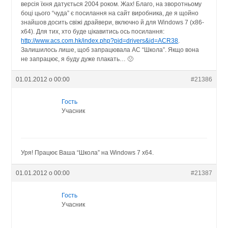
версія їхня датується 2004 роком. Жах! Благо, на зворотньому
боці цього “чуда” є посилання на сайт виробника, де я щойно
знайшов досить свіжі драйвери, включно й для Windows 7 (x86-
x64). Для тих, хто буде цікавитись ось посилання:
http://www.acs.com.hk/index.php?pid=drivers&id=ACR38
.
Залишилось лише, щоб запрацювала АС “Школа”. Якщо вона
не запрацює, я буду дуже плакать… 🙁
01.01.2012 о 00:00
#21386
Гость
Учасник
Уря! Працює Ваша “Школа” на Windows 7 x64.
01.01.2012 о 00:00
#21387
Гость
Учасник