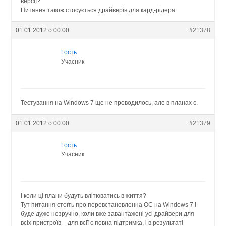
версії?
Питання також стосується драйверів для кард-рідера.
01.01.2012 о 00:00
#21378
Гость
Учасник
Тестування на Windows 7 ще не проводилось, але в планах є.
01.01.2012 о 00:00
#21379
Гость
Учасник
І коли ці плани будуть влітюватись в життя?
Тут питання стоїть про перевстановленна ОС на Windows 7 і
буде дуже незручно, коли вже завантажені усі драйвери для
всіх пристроїв – для всії є повна підтримка, і в результаті