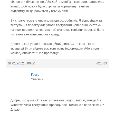
відповісти більш точно. Або дайте мені їхні контакти, наприклад
e-mail, щоб можна було отримати нормальну технічну
підтримку, як це робиться у всьому світі.
Ви спілкуєтесь з членом команди розробників. Я відповідаю за
тестування проекту але умови тестування (операціні системи
на яких проводити тестування) визначає керівник проекту. Дане
питання вже винесено на нараду.
Доречі, якщо у Вас є інсталяційний диск АС “Школа”, то на
вкладиші Ви знайдете всю контактну інформацію. Або в пункті
меню “Допомога”-“Про програму”.
01.01.2012 о 00:00
#21383
Гость
Учасник
Добре, зрозумів. Останнє уточнення щодо Вашої відповіді. На
Windows Vista тестування проводилось включно з версією х64 ?
Дякую.