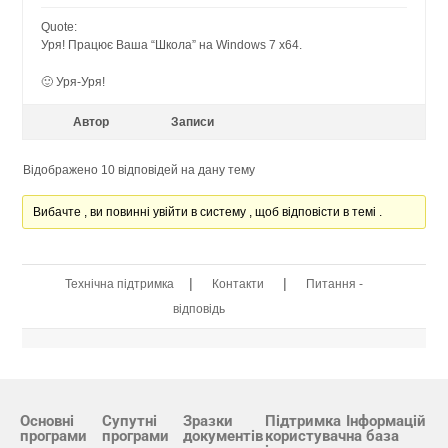
Quote:
Уря! Працює Ваша “Школа” на Windows 7 x64.
🙂 Уря-Уря!
Автор
Записи
Відображено 10 відповідей на дану тему
Вибачте , ви повинні увійти в систему , щоб відповісти в темі .
|
|
Технічна підтримка
Контакти
Питання -
відповідь
Основні
Супутні
Зразки
Підтримка
Інформацій
програми
програми
документів
користувач
на база