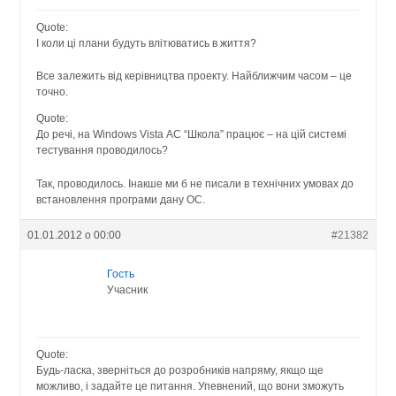
Quote:
І коли ці плани будуть влітюватись в життя?
Все залежить від керівництва проекту. Найближчим часом – це
точно.
Quote:
До речі, на Windows Vista АС “Школа” працює – на цій системі
тестування проводилось?
Так, проводилось. Інакше ми б не писали в технічних умовах до
встановлення програми дану ОС.
01.01.2012 о 00:00
#21382
Гость
Учасник
Quote:
Будь-ласка, зверніться до розробників напряму, якщо ще
можливо, і задайте це питання. Упевнений, що вони зможуть