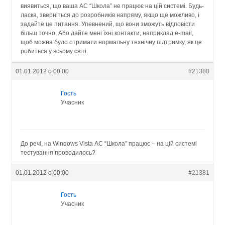
виявиться, що ваша АС “Школа” не працює на цій системі. Будь-
ласка, зверніться до розробників напряму, якщо ще можливо, і
задайте це питання. Упевнений, що вони зможуть відповісти
більш точно. Або дайте мені їхні контакти, наприклад e-mail,
щоб можна було отримати нормальну технічну підтримку, як це
робиться у всьому світі.
01.01.2012 о 00:00
#21380
Гость
Учасник
До речі, на Windows Vista АС “Школа” працює – на цій системі
тестування проводилось?
01.01.2012 о 00:00
#21381
Гость
Учасник