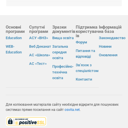
Основні
Супутні
Зразки
Підтримка
Інформацій
програми
програми
документів
користувач
на база
ів
Education
АСУ «ВНЗ»
Вища освіта
Законодавство
Форум
WEB-
Веб Деканат
Загальна
Новини
Питання та
Education
середня
АС «Школа»
Оновлення
відповіді
освіта
АС «Тест»
Зв’язок з
Професійно-
спеціалістом
технічна
освіта
Контакти
Для копіювання матеріалів сайту необхідне відкрите для пошукових
системах пряме посилання на сайт
osvita.net
.