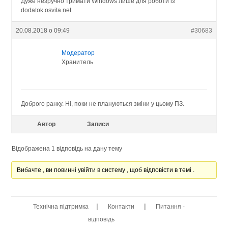
Дуже незручно тримати Windows лише для роботи із
dodatok.osvita.net
20.08.2018 о 09:49
#30683
Модератор
Хранитель
Доброго ранку. Ні, поки не плануються зміни у цьому ПЗ.
Автор
Записи
Відображена 1 відповідь на дану тему
Вибачте , ви повинні увійти в систему , щоб відповісти в темі .
|
|
Технічна підтримка
Контакти
Питання -
відповідь