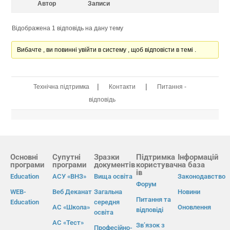
Автор
Записи
Відображена 1 відповідь на дану тему
Вибачте , ви повинні увійти в систему , щоб відповісти в темі .
|
|
Технічна підтримка
Контакти
Питання -
відповідь
Основні
Супутні
Зразки
Підтримка
Інформацій
програми
програми
документів
користувач
на база
ів
Education
АСУ «ВНЗ»
Вища освіта
Законодавство
Форум
WEB-
Веб Деканат
Загальна
Новини
Питання та
Education
середня
АС «Школа»
Оновлення
відповіді
освіта
АС «Тест»
Зв’язок з
Професійно-