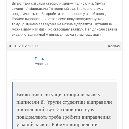
Вітаю. така ситуація створили заявку підписали її, (групи
студентів) відправили її в головний вуз. З головного вузу
повідомляють треба зробити виправлення у вашій заявці.
Робимо виправлення, створюємо нову заявку(клонуємо) ,
томущо змінену заявку уже не можна відправити. Питання як
можна вилучити фізично скасовану заявку?. Непідписані заявки
видаляються наура! А підписані можа тільки скасувати.
01.01.2012 о 00:00
#22045
Гость
Учасник
Вітаю. така ситуація створили заявку
підписали її, (групи студентів) відправили
її в головний вуз. З головного вузу
повідомляють треба зробити виправлення
у вашій заявці. Робимо виправлення,