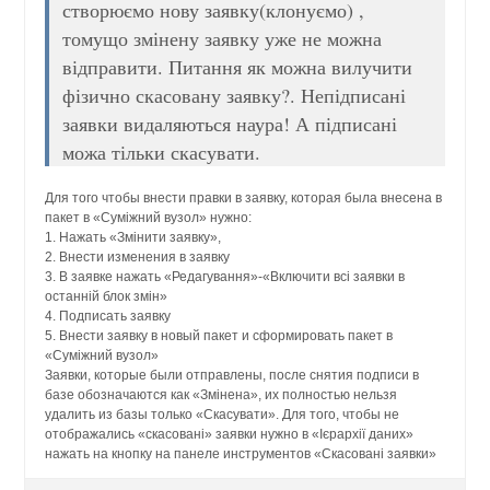
створюємо нову заявку(клонуємо) ,
томущо змінену заявку уже не можна
відправити. Питання як можна вилучити
фізично скасовану заявку?. Непідписані
заявки видаляються наура! А підписані
можа тільки скасувати.
Для того чтобы внести правки в заявку, которая была внесена в
пакет в «Суміжний вузол» нужно:
1. Нажать «Змінити заявку»,
2. Внести изменения в заявку
3. В заявке нажать «Редагування»-«Включити всі заявки в
останній блок змін»
4. Подписать заявку
5. Внести заявку в новый пакет и сформировать пакет в
«Суміжний вузол»
Заявки, которые были отправлены, после снятия подписи в
базе обозначаются как «Змінена», их полностью нельзя
удалить из базы только «Скасувати». Для того, чтобы не
отображались «скасовані» заявки нужно в «Ієрархії даних»
нажать на кнопку на панеле инструментов «Скасовані заявки»