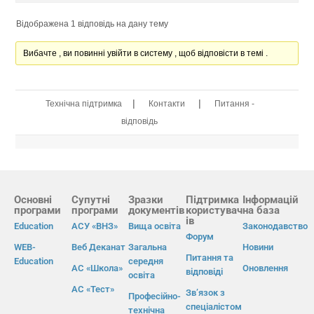
Відображена 1 відповідь на дану тему
Вибачте , ви повинні увійти в систему , щоб відповісти в темі .
|
|
Технічна підтримка
Контакти
Питання -
відповідь
Основні
Супутні
Зразки
Підтримка
Інформацій
програми
програми
документів
користувач
на база
ів
Education
АСУ «ВНЗ»
Вища освіта
Законодавство
Форум
WEB-
Веб Деканат
Загальна
Новини
Питання та
Education
середня
АС «Школа»
Оновлення
відповіді
освіта
АС «Тест»
Зв’язок з
Професійно-
спеціалістом
технічна