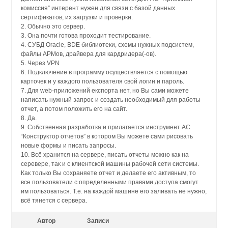
комиссия” интерент нужен для связи с базой данных
сертификатов, их загрузки и проверки.
2. Обычно это сервер.
3. Она почти готова проходит тестирование.
4. СУБД Oracle, BDE библиотеки, схемы нужных подсистем,
файлы АРМов, драйвера для кардридера(-ов).
5. Через VPN
6. Подключение в программу осуществляется с помощью
карточек и у каждого пользователя свой логин и пароль.
7. Для web-приложений експорта нет, но Вы сами можете
написать нужный запрос и создать необходимый для работы
отчет, а потом положить его на сайт.
8. Да.
9. Собственная разработка и прилагается инструмент АС
“Конструктор отчетов” в котором Вы можете сами рисовать
новые формы и писать запросы.
10. Всё хранится на сервере, писать отчеты можно как на
серевере, так и с клиентской машины рабочей сети системы.
Как только Вы сохраняете отчет и делаете его активным, то
все пользователи с определенными правами доступа смогут
им пользоваться. Т.е. на каждой машине его заливать не нужно,
всё тянется с сервера.
Автор
Записи