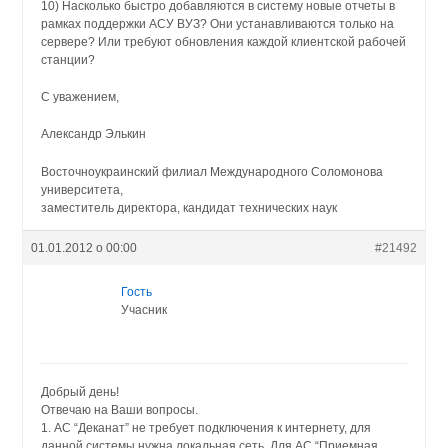
10) Насколько быстро добавляются в систему новые отчеты в
рамках поддержки АСУ ВУЗ? Они устанавливаются только на
сервере? Или требуют обновления каждой клиентской рабочей
станции?
С уважением,
Александр Элькин
Восточноукраинский филиал Международного Соломонова
университета,
заместитель директора, кандидат технических наук
01.01.2012 о 00:00
#21492
Гость
Учасник
Добрый день!
Отвечаю на Ваши вопросы.
1. АС “Деканат” не требует подключения к интернету, для
данной системы нужна локальная сеть. Для АС “Приемная