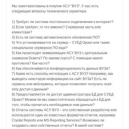
Мы заинтересованы в покупке АСУ “ВУЗ”. У нас есть
следующие вопросы технического характера:
1) Требует ли система постоянного подключения к интернет?
2) Если требует, то что именно? Серверная часть или
клиентская?
3) Есть ли система автоматического обновления ПО?
4) Что устанавливается на сервер – СУБД Оракл или также
специальное серверное ПО еще?
5) Как происходит коммуникация АСУ ВУЗ с центральным
сервером Освита? По какому порту? С помощью какого
протокола? Как часто?
6) Как обеспечивается конфиденциальность данных ВУЗа?
7) Какие есть способы интеграции с АСУ ВУЗ? Например, как
выводить некоторую информацию на сайт ВУЗа? Есть ли
сервисы или вебсервисы, которые позволяют получать read-
only доступ к данным?
8) Предоставляется ли доступ администратора БД для СУБД
Оракл? Можем ли мы самостоятельно обращаться к БД для
того, чтобы прочитать необходимые нам данные?
9) Отчеты системы АСУ ВУЗ – это собственная разработка или
используется один из известных форматов отчетов, например
Crystal Reports или MS Reporting Services? Возможно ли
создавать свои собственные отчеты? В какой системе?