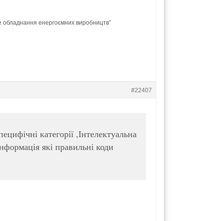
е обладнання енергоємних виробництв”
#22407
пецифічні категорії ,Інтелектуальна
інформація які правильні коди