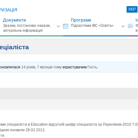
УКР
РИЗАЦІЯ
Документи
Програми
І
еціаліста
є оновлялася
14 років, 7 місяців тому
користувачем
Гость
.
оми спеціаліста в Education відсутній шифр спеціаліста за Переліком-2010 7
ідник оновили 28.02.2012.
ти.