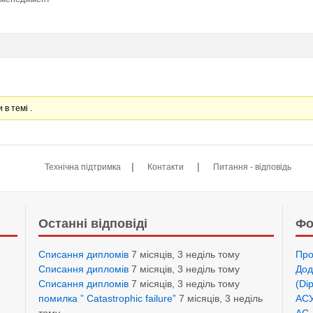
 в темі .
|
|
Технічна підтримка
Контакти
Питання - відповідь
Останні відповіді
Фо
Списання дипломів
7 місяців, 3 неділь тому
Про
Списання дипломів
7 місяців, 3 неділь тому
Дод
Списання дипломів
7 місяців, 3 неділь тому
(Di
помилка ” Catastrophic failure”
7 місяців, 3 неділь
АСУ