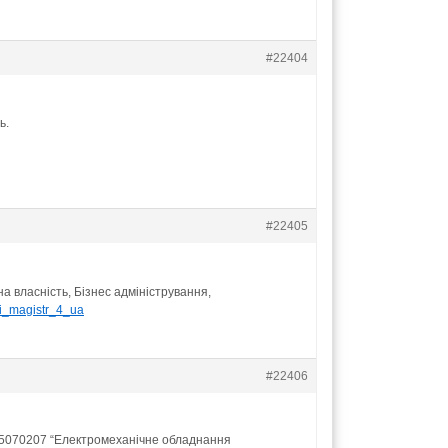
#22404
ь.
#22405
на власність, Бізнес адміністрування,
mki_magistr_4_ua
#22406
.05070207 “Електромеханічне обладнання