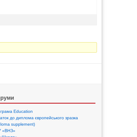
руми
грама Eduсation
аток до диплома європейського зразка
ploma supplement)
 «ВНЗ»