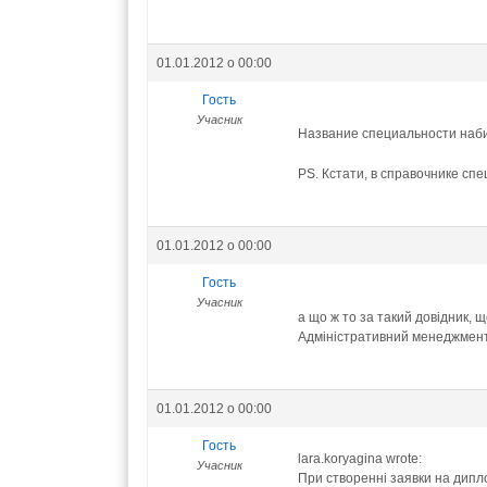
01.01.2012 о 00:00
Гость
Учасник
Название специальности набир
PS. Кстати, в справочнике сп
01.01.2012 о 00:00
Гость
Учасник
а що ж то за такий довідник, щ
Адміністративний менеджмент:
01.01.2012 о 00:00
Гость
lara.koryagina wrote:
Учасник
При створенні заявки на дипл