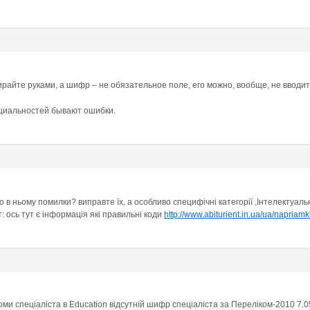
айте руками, а шифр – не обязательное поле, его можно, вообще, не вводит
ециальностей бывают ошибки.
о в ньому помилки? виправте їх, а особливо специфічні категорії ,Інтелектуаль
 ось тут є інформація які правильні коди
http://www.abiturient.in.ua/ua/napria
оми спеціаліста в Education відсутній шифр спеціаліста за Переліком-2010 7