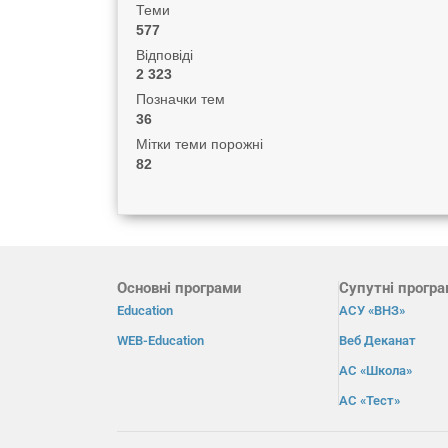
Теми
577
Відповіді
2 323
Позначки тем
36
Мітки теми порожні
82
Основні програми
Супутні прогр
Education
АСУ «ВНЗ»
WEB-Education
Веб Деканат
АС «Школа»
АС «Тест»