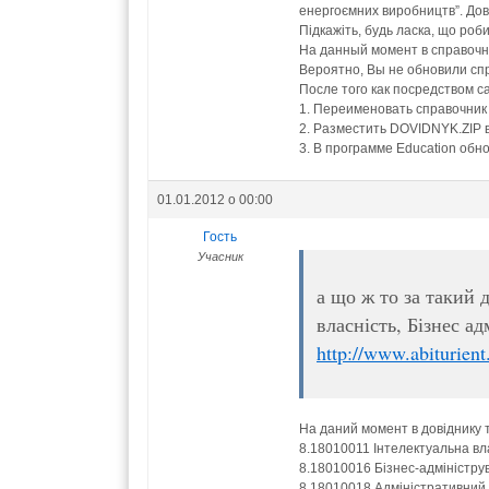
енергоємних виробництв”. Дов
Підкажіть, будь ласка, що роби
На данный момент в справочн
Вероятно, Вы не обновили сп
После того как посредством 
1. Переименовать справочник
2. Разместить DOVIDNYK.ZIP в 
3. В программе Education обно
01.01.2012 о 00:00
Гость
Учасник
а що ж то за такий 
власність, Бізнес а
http://www.abiturien
На даний момент в довіднику 
8.18010011 Інтелектуальна вла
8.18010016 Бізнес-адміністру
8.18010018 Адміністративни