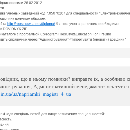
ідник оновили 28.02.2012.
ти.
ике учебных заведений код 7.05070207 для специальности “Електромеханічн
равочник должным образом.
сайта
http://reestr.osvita.net/diploma/
был получен справочник, необходимо:
 в DOVIDNYK.ZIP
каталоге с программой C:Program FilesOsvitaEducation For FireBird
вить справочник через “Адміністрування” -“Імпортувати (оновити) довідник “
довідник, що в ньому помилки? виправте їх, а особливо с
дміністрування, Адміністративний менеджмент: ось тут є 
t.in.ua/ua/napriamki_magistr_4_ua
такі коди спеціальностей для вище зазначених спеціальностей:
сність,
вання
й менеджмент