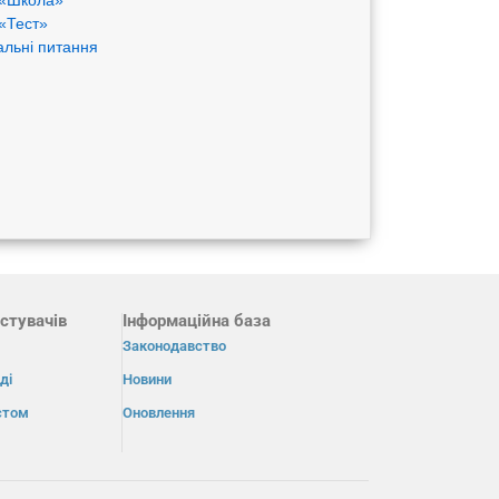
«Школа»
«Тест»
альні питання
стувачів
Інформаційна база
Законодавство
ді
Новини
істом
Оновлення