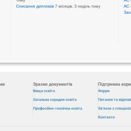
тому
АС 
Списання дипломів
7 місяців, 3 неділь тому
АС 
Заг
ами
Зразки документів
Підтримка кори
Вища освіта
Форум
Загальна середня освіта
Питання та відпові
Професійно-технічна освіта
Зв’язок з спеціал
Контакти