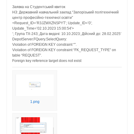
Заявка на Студентський квиток
НЗ: Державний навчальний заклад “Запорізький політехнічний
центр професійно-технічної освіти”
<Request_ID=’R3JZWXZNSPYT’; Update_ID=’0′;
Update_Time=’02.10.2023 15:00:54′>
‘; Група ТХ-243; Дата видачі: 10.10.2023; Дійсний до: 28.02.2025’
DepotServer.FQuery.SelectQuery:
Violation of FOREIGN KEY constraint “”.
Violation of FOREIGN KEY constraint “FK_REQUEST_TYPE” on
table “REQUEST”.
Foreign key reference target does not exist
1.png