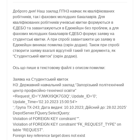
Доброго дня! Наш заклад ПТНЗ навчає як кваліфікованих
робітників, так і фахових молодших бакалаврів. Для
кваліфікованих робітників учнівські квитки формуються в
ЄДЕБО та завантажуються в Едюкейшн без проблем, а для
фахових молодших бакалаврів ЄДЕБО формує заявку на
студентські квитки. А при спробі завантажити цю заявку в
Едюкейшн виникає помилка (скрін додаю). Також при спробі
створити заявку взагалі відсутній такий тип документа, як
“Студентський квиток” (скрін додаю).
Ось що пише в текстовому файлі з описом помилки:
Заявка на Студентський квиток
НЗ: Державний навчальний заклад “Запорізький політехнічний
центр професійно-технічної освіти”
<Request_ID=’YJWKX9QK7G3Q’; Update_ID=’0′;
Update_Time=’02.10.2023 15:00:54′>
‘; Група ТХ-243; Дата видачі: 10.10.2023; Дійсний до: 28.02.2025′
DepotServer.FQuery.SelectQuery:
Violation of FOREIGN KEY constraint “”.
Violation of FOREIGN KEY constraint “FK_REQUEST_TYPE” on
table “REQUEST”.
Foreign key reference target does not exist