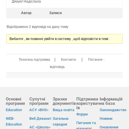
Дякую! Надіслала
Автор
Записи
Відображено 2 відповіді на дану тему
Вибачте , ви повинні увійти в систему , щоб відповісти в темі .
|
|
Технічна підтримка
Контакти
Питання -
відповідь
Основні
Супутні
Зразки
Підтримка
Інформацій
програми
програми
документів
користувач
на база
ів
Education
АСУ «ВНЗ»
Вища освіта
Законодавство
Форум
WEB-
Веб Деканат
Загальна
Новини
Питання та
Education
середня
АС «Школа»
Оновлення
відповіді