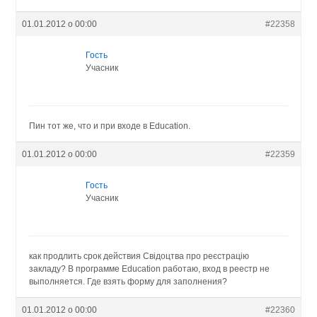
01.01.2012 о 00:00
#22358
Гость
Учасник
Пин тот же, что и при входе в Education.
01.01.2012 о 00:00
#22359
Гость
Учасник
как продлить срок действия Свідоцтва про реєстрацію
закладу? В программе Eduсation работаю, вход в реестр не
выполняется. Где взять форму для заполнения?
01.01.2012 о 00:00
#22360