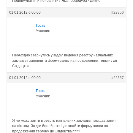
Подовжувати чи поновляти? Яка процедура? Дякую
01.01.2012 о 00:00
#22356
Гость
Учасник
Необхідно звернутись у відділ ведення реєстру навчальних
закладів і заповнити форму заяву на продовження терміну дії
Свідоцтва.
01.01.2012 о 00:00
#22357
Гость
Учасник
Я не можу зайти в реєстр навчальних закладів, там дає запит
на пін-код. Звідки його брати і де знайти форму заяви на
продовження терміну дії Свідоцтва????