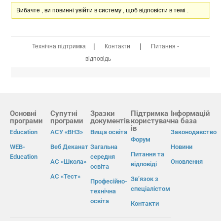
Вибачте , ви повинні увійти в систему , щоб відповісти в темі .
|
|
Технічна підтримка
Контакти
Питання -
відповідь
Основні
Супутні
Зразки
Підтримка
Інформацій
програми
програми
документів
користувач
на база
ів
Education
АСУ «ВНЗ»
Вища освіта
Законодавство
Форум
WEB-
Веб Деканат
Загальна
Новини
Питання та
Education
середня
АС «Школа»
Оновлення
відповіді
освіта
АС «Тест»
Зв’язок з
Професійно-
спеціалістом
технічна
освіта
Контакти