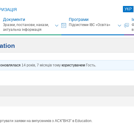
УКР
РИЗАЦІЯ
Документи
Програми
І
ation
нє оновлялася
14 років, 7 місяців тому
користувачем
Гость
.
ртувати заявки на випускників з АСК”ВНЗ” в Eduсation.