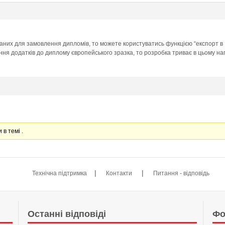
аних для замовлення дипломів, то можете користуватись функцією “експорт в
ння додатків до диплому європейського зразка, то розробка триває в цьому на
 в темі .
|
|
Технічна підтримка
Контакти
Питання - відповідь
Останні відповіді
Фо