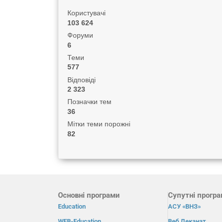
Користувачі
103 624
Форуми
6
Теми
577
Відповіді
2 323
Позначки тем
36
Мітки теми порожні
82
Основні програми
Супутні прогр
Education
АСУ «ВНЗ»
WEB-Education
Веб Деканат