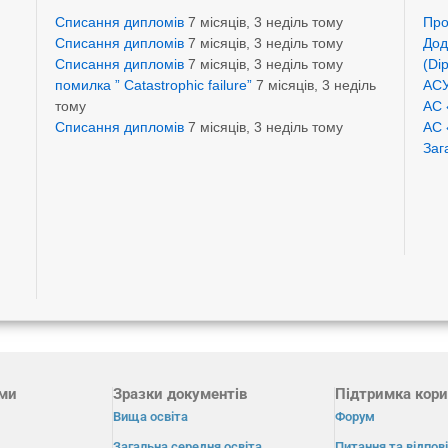
Списання дипломів
7 місяців, 3 неділь тому
Про
Списання дипломів
7 місяців, 3 неділь тому
Дод
Списання дипломів
7 місяців, 3 неділь тому
(Di
помилка ” Catastrophic failure”
7 місяців, 3 неділь
АСУ
тому
АС 
Списання дипломів
7 місяців, 3 неділь тому
АС 
Заг
ами
Зразки документів
Підтримка кори
Вища освіта
Форум
Загальна середня освіта
Питання та відпові