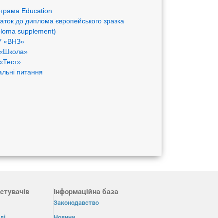
грама Eduсation
аток до диплома європейського зразка
ploma supplement)
 «ВНЗ»
«Школа»
«Тест»
альні питання
стувачів
Інформаційна база
Законодавство
ді
Новини