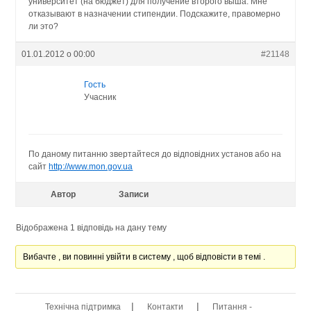
университет (на бюджет) для получение второго выша. Мне
отказывают в назначении стипендии. Подскажите, правомерно
ли это?
01.01.2012 о 00:00
#21148
Гость
Учасник
По даному питанню звертайтеся до відповідних установ або на
сайт
http://www.mon.gov.ua
Автор
Записи
Відображена 1 відповідь на дану тему
Вибачте , ви повинні увійти в систему , щоб відповісти в темі .
|
|
Технічна підтримка
Контакти
Питання -