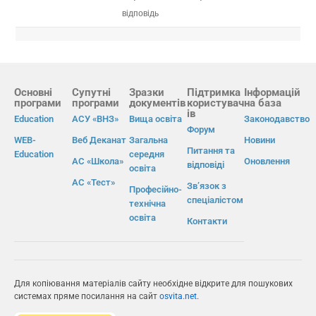
відповідь
Основні
Супутні
Зразки
Підтримка
Інформацій
програми
програми
документів
користувач
на база
ів
Education
АСУ «ВНЗ»
Вища освіта
Законодавство
Форум
WEB-
Веб Деканат
Загальна
Новини
Питання та
Education
середня
АС «Школа»
Оновлення
відповіді
освіта
АС «Тест»
Зв’язок з
Професійно-
спеціалістом
технічна
освіта
Контакти
Для копіювання матеріалів сайту необхідне відкрите для пошукових
системах пряме посилання на сайт
osvita.net
.