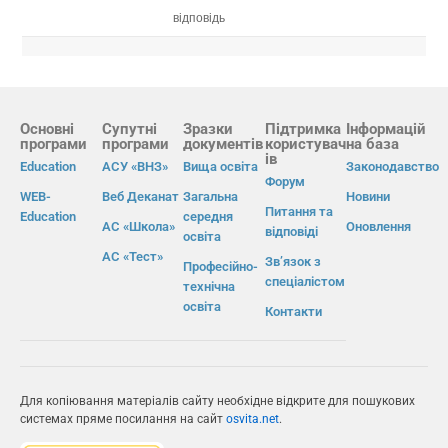
відповідь
Основні
Супутні
Зразки
Підтримка
Інформацій
програми
програми
документів
користувач
на база
ів
Education
АСУ «ВНЗ»
Вища освіта
Законодавство
Форум
WEB-
Веб Деканат
Загальна
Новини
Питання та
Education
середня
АС «Школа»
Оновлення
відповіді
освіта
АС «Тест»
Зв’язок з
Професійно-
спеціалістом
технічна
освіта
Контакти
Для копіювання матеріалів сайту необхідне відкрите для пошукових
системах пряме посилання на сайт
osvita.net
.