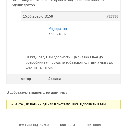
Але в чому логіка? Я й так працюю під обліковим записом
Адміністратор…
15.06.2020 о 10:58
#32338
Модератор
Хранитель
Завжди раді Вам допомогти. Це питання вже до
розробників windows, та їх базової політики аудиту до
файлів та папок.
Автор
Записи
Відображено 2 відповіді на дану тему
Вибачте , ви повинні увійти в систему , щоб відповісти в темі .
|
|
Технічна підтримка
Контакти
Питання -