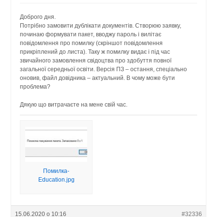
Доброго дня.
Потрібно замовити дублікати документів. Створюю заявку,
починаю формувати пакет, вводжу пароль і вилітає
повідомлення про помилку (скріншот повідомлення
прикріплений до листа). Таку ж помилку видає і під час
звичайного замовлення свідоцтва про здобуття повної
загальної середньої освіти. Версія ПЗ – остання, спеціально
оновив, файл довідника – актуальний. В чому може бути
проблема?
Дякую що витрачаєте на мене свій час.
Помилка-
Education.jpg
15.06.2020 о 10:16
#32336