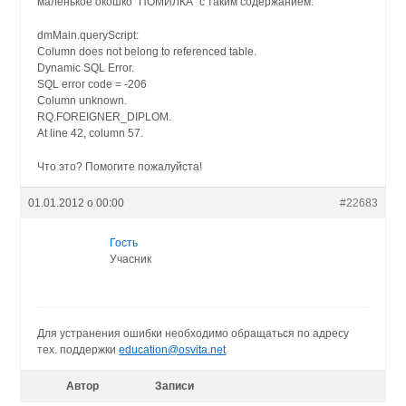
маленькое окошко “ПОМИЛКА” с таким содержанием:
dmMain.queryScript:
Column does not belong to referenced table.
Dynamic SQL Error.
SQL error code = -206
Column unknown.
RQ.FOREIGNER_DIPLOM.
At line 42, column 57.
Что это? Помогите пожалуйста!
01.01.2012 о 00:00
#22683
Гость
Учасник
Для устранения ошибки необходимо обращаться по адресу
тех. поддержки
education@osvita.net
Автор
Записи