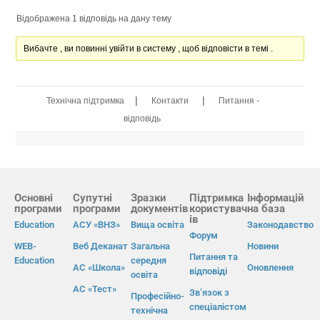
Відображена 1 відповідь на дану тему
Вибачте , ви повинні увійти в систему , щоб відповісти в темі .
|
|
Технічна підтримка
Контакти
Питання -
відповідь
Основні
Супутні
Зразки
Підтримка
Інформацій
програми
програми
документів
користувач
на база
ів
Education
АСУ «ВНЗ»
Вища освіта
Законодавство
Форум
WEB-
Веб Деканат
Загальна
Новини
Питання та
Education
середня
АС «Школа»
Оновлення
відповіді
освіта
АС «Тест»
Зв’язок з
Професійно-
спеціалістом
технічна