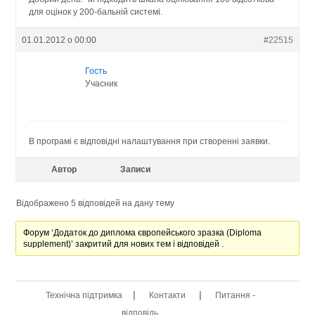
для оцінок у 200-бальній системі.
01.01.2012 о 00:00
#22515
Гость
Учасник
В програмі є відповідні налаштування при створенні заявки.
Автор
Записи
Відображено 5 відповідей на дану тему
Форум ‘Додаток до диплома європейського зразка (Diploma
supplement)’ закритий для нових тем і відповідей .
|
|
Технічна підтримка
Контакти
Питання -
відповідь