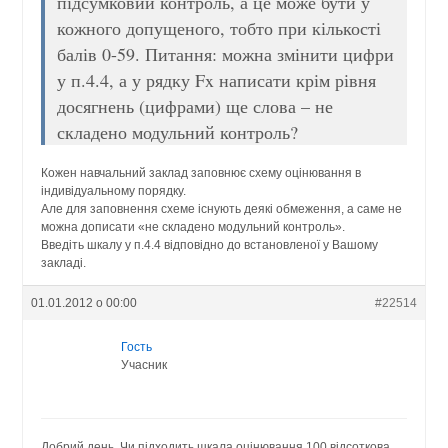
підсумковий контроль, а це може бути у
кожного допущеного, тобто при кількості
балів 0-59. Питання: можна змінити цифри
у п.4.4, а у рядку Fx написати крім рівня
досягнень (цифрами) ще слова – не
складено модульний контроль?
Кожен навчальний заклад заповнює схему оцінювання в
індивідуальному порядку.
Але для заповнення схеме існують деякі обмеження, а саме не
можна дописати «не складено модульний контроль».
Введіть шкалу у п.4.4 відповідно до встановленої у Вашому
закладі.
01.01.2012 о 00:00
#22514
Гость
Учасник
Добрий день. Чи підходить шкала оцінювання 100 відсоткова