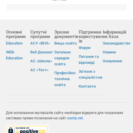
Основні
Супутні
Зразки
Підтримка
Інформацій
програми
програми
документів
користувач
на база
ів
Education
АСУ «ВНЗ»
Вища освіта
Законодавство
Форум
WEB-
Веб Деканат
Загальна
Новини
Питання та
Education
середня
АС «Школа»
Оновлення
відповіді
освіта
АС «Тест»
Зв’язок з
Професійно-
спеціалістом
технічна
освіта
Контакти
Для копіювання матеріалів сайту необхідне відкрите для пошукових
системах пряме посилання на сайт
osvita.net
.