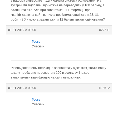
в нашому університеті 12ти бальна система оцінювання. На
зустрічі Ви відповіли, що можна не переводити у 100 бальну, а
залишити як є. Але при завантаженні інформації про
кваліфікацію на сайт, виникла проблема: ошибка в п.23. Що
робити? Як можна завантажити 12 бальну шкалу оцінювання?
01.01.2012 о 00:00
#22511
Гость
Учасник
Рівень досягнень, необхідно зазначити у відсотках, тобто Вашу
шкалу необхідно перевести в 100 відсоткову, інакше
завантажити кваліфікацію на сайт неможливо.
01.01.2012 о 00:00
#22512
Гость
Учасник