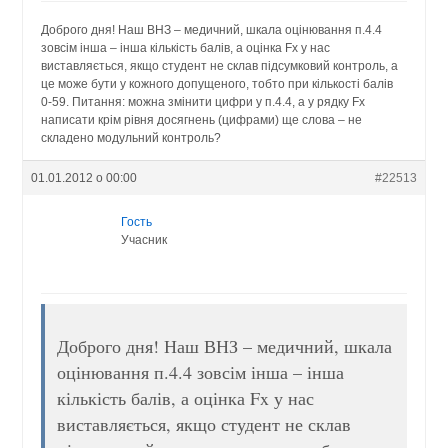
Доброго дня! Наш ВНЗ – медичний, шкала оцінювання п.4.4
зовсім інша – інша кількість балів, а оцінка Fx у нас
виставляється, якщо студент не склав підсумковий контроль, а
це може бути у кожного допущеного, тобто при кількості балів
0-59. Питання: можна змінити цифри у п.4.4, а у рядку Fx
написати крім рівня досягнень (цифрами) ще слова – не
складено модульний контроль?
01.01.2012 о 00:00
#22513
Гость
Учасник
Доброго дня! Наш ВНЗ – медичний, шкала
оцінювання п.4.4 зовсім інша – інша
кількість балів, а оцінка Fx у нас
виставляється, якщо студент не склав