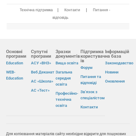
|
|
Технічна підтримка
Контакти
Питання -
відповідь
Основні
Супутні
Зразки
Підтримка
Інформацій
програми
програми
документів
користувач
на база
ів
Education
АСУ «ВНЗ»
Вища освіта
Законодавство
Форум
WEB-
Веб Деканат
Загальна
Новини
Питання та
Education
середня
АС «Школа»
Оновлення
відповіді
освіта
АС «Тест»
Зв’язок з
Професійно-
спеціалістом
технічна
освіта
Контакти
Для копіювання матеріалів сайту необхідне відкрите для пошукових