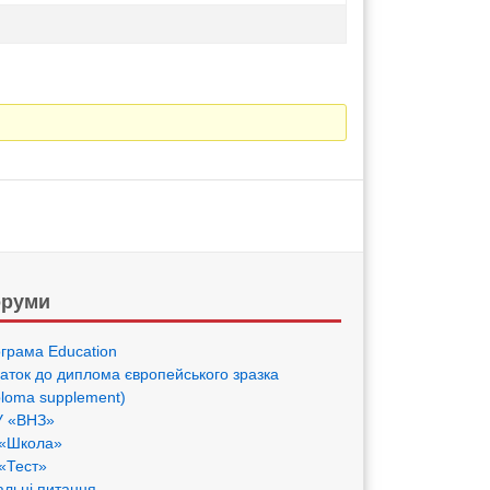
руми
грама Eduсation
аток до диплома європейського зразка
ploma supplement)
 «ВНЗ»
«Школа»
«Тест»
альні питання