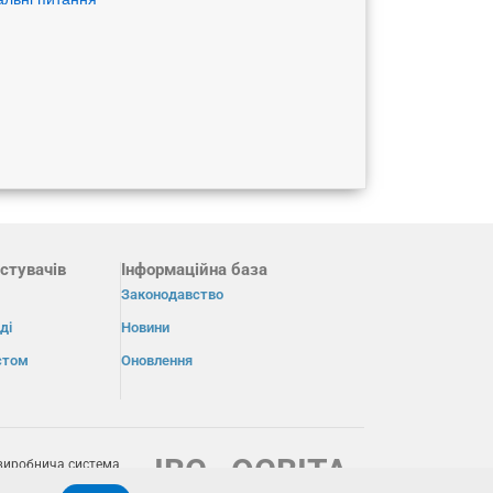
стувачів
Інформаційна база
Законодавство
ді
Новини
істом
Оновлення
ІВС «ОСВІТА»
виробнича система