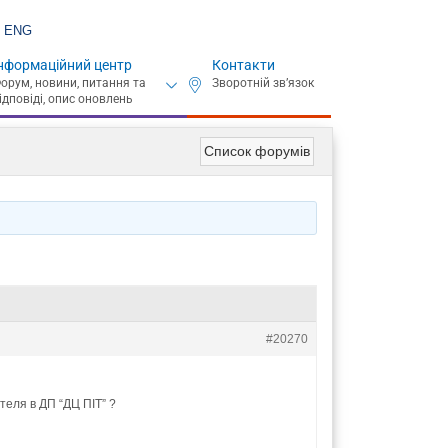
ENG
нформаційний центр
Контакти
Список форумів
#20270
еля в ДП “ДЦ ПІТ” ?