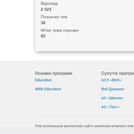
Відповіді
2 323
Позначки тем
36
Мітки теми порожні
82
Основні програми
Супутні прогр
Education
АСУ «ВНЗ»
WEB-Education
Веб Деканат
АС «Школа»
АС «Тест»
Для копіювання матеріалів сайту необхідне відкрите для
пошукових системах пряме посилання на сайт
osvita.net
.