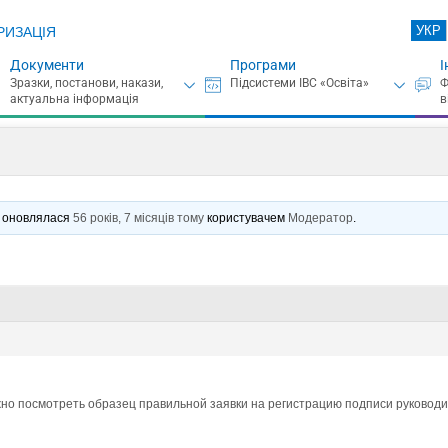
УКР
РИЗАЦІЯ
Документи
Програми
І
нє оновлялася
56 років, 7 місяців тому
користувачем
Модератор
.
жно посмотреть образец правильной заявки на регистрацию подписи руководит