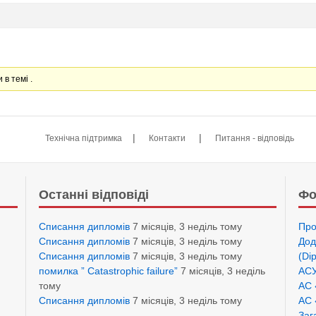
 в темі .
|
|
Технічна підтримка
Контакти
Питання - відповідь
Останні відповіді
Фо
Списання дипломів
7 місяців, 3 неділь тому
Про
Списання дипломів
7 місяців, 3 неділь тому
Дод
Списання дипломів
7 місяців, 3 неділь тому
(Di
помилка ” Catastrophic failure”
7 місяців, 3 неділь
АСУ
тому
АС 
Списання дипломів
7 місяців, 3 неділь тому
АС 
Заг