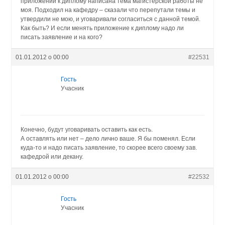
приложении к диплому написана тема магистерской работы не
моя. Подходил на кафедру – сказали что перепутали темы и
утвердили не мою, и уговаривали согласиться с данной темой.
Как быть? И если менять приложение к диплому надо ли
писать заявление и на кого?
01.01.2012 о 00:00
#22531
Гость
Учасник
Конечно, будут уговаривать оставить как есть.
А оставлять или нет – дело лично ваше. Я бы поменял. Если
куда-то и надо писать заявление, то скорее всего своему зав.
кафедрой или декану.
01.01.2012 о 00:00
#22532
Гость
Учасник