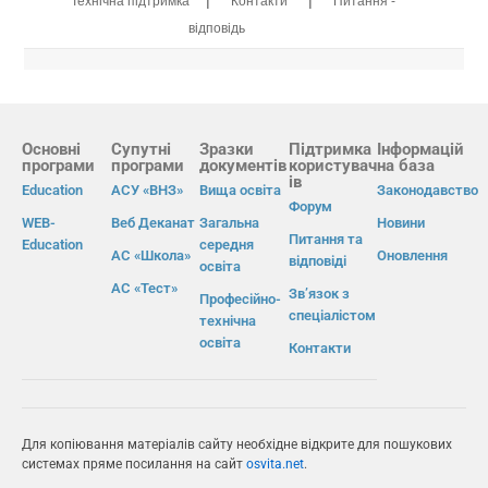
Технічна підтримка
Контакти
Питання -
відповідь
Основні
Супутні
Зразки
Підтримка
Інформацій
програми
програми
документів
користувач
на база
ів
Education
АСУ «ВНЗ»
Вища освіта
Законодавство
Форум
WEB-
Веб Деканат
Загальна
Новини
Питання та
Education
середня
АС «Школа»
Оновлення
відповіді
освіта
АС «Тест»
Зв’язок з
Професійно-
спеціалістом
технічна
освіта
Контакти
Для копіювання матеріалів сайту необхідне відкрите для пошукових
системах пряме посилання на сайт
osvita.net
.