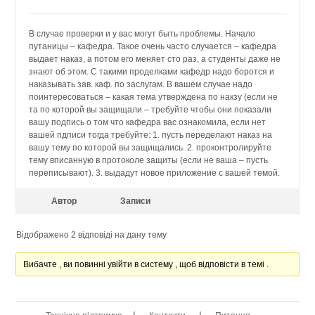
В случае проверки и у вас могут быть проблемы. Начало
путаницы – кафедра. Такое очень часто случается – кафедра
выдает наказ, а потом его меняет сто раз, а студенты даже не
знают об этом. С такими проделками кафедр надо боротся и
наказывать зав. каф. по заслугам. В вашем случае надо
поинтересоваться – какая тема утверждена по накзу (если не
та по которой вы защищали – требуйте чтобы они показали
вашу подпись о том что кафедра вас ознакомила, если нет
вашей пдписи тогда требуйте: 1. пусть переделают наказ на
вашу тему по которой вы защищались. 2. проконтролируйте
тему вписанную в протоколе защиты (если не ваша – пусть
переписывают). 3. выдадут новое приложение с вашей темой.
Автор
Записи
Відображено 2 відповіді на дану тему
Вибачте , ви повинні увійти в систему , щоб відповісти в темі .
|
|