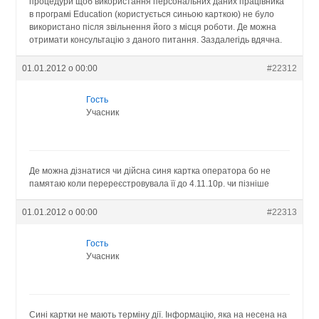
процедури щоб використання персональних даних працівника
в програмі Education (користується синьою карткою) не було
використано після звільнення його з місця роботи. Де можна
отримати консультацію з даного питання. Заздалегідь вдячна.
01.01.2012 о 00:00
#22312
Гость
Учасник
Де можна дізнатися чи дійсна синя картка оператора бо не
памятаю коли перереєстровувала її до 4.11.10р. чи пізніше
01.01.2012 о 00:00
#22313
Гость
Учасник
Сині картки не мають терміну дії. Інформацію, яка на несена на