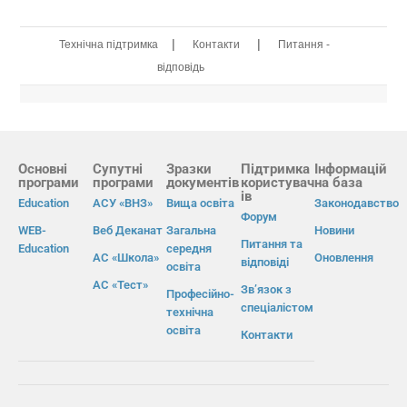
|
|
Технічна підтримка
Контакти
Питання -
відповідь
Основні
Супутні
Зразки
Підтримка
Інформацій
програми
програми
документів
користувач
на база
ів
Education
АСУ «ВНЗ»
Вища освіта
Законодавство
Форум
WEB-
Веб Деканат
Загальна
Новини
Питання та
Education
середня
АС «Школа»
Оновлення
відповіді
освіта
АС «Тест»
Зв’язок з
Професійно-
спеціалістом
технічна
освіта
Контакти