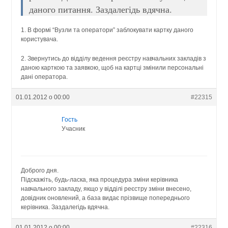
даного питання. Заздалегідь вдячна.
1. В формі “Вузли та оператори” заблокувати картку даного
користувача.
2. Звернутись до відділу ведення реєстру навчальних закладів з
даною карткою та заявкою, щоб на картці змінили персональні
дані оператора.
01.01.2012 о 00:00
#22315
Гость
Учасник
Доброго дня.
Підскажіть, будь-ласка, яка процедура зміни керівника
навчального закладу, якщо у відділі реєстру зміни внесено,
довідник оновлений, а база видає прізвище попереднього
керівника. Заздалегідь вдячна.
01.01.2012 о 00:00
#22316