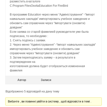
разместить в каталоге
C:Program FilesOsvitaEducation For FireBird
В программе Education через меню “Адміністрування” -“Імпорт
навчальних закладів” импортировать учебное заведение и
обновить сам справочник через “Імпортувати (оновити)
довідник”
Если заявка со старой фамилией руководителя уже была
подписана, то необходимо :
1. Снять подпись с заявки.
2. Через меню “Адміністрування” -“Імпорт навчальних закладів”
импортировать учебное заведение и обновить сам
справочник через “Імпортувати (оновити) довідник”
3. Затем переподписать заявку – в результате в
подтверждении на
изготовления должна будет отобразиться измененная
фамилия
Автор
Записи
Відображено 5 відповідей на дану тему
Вибачте , ви повинні увійти в систему , щоб відповісти в темі .