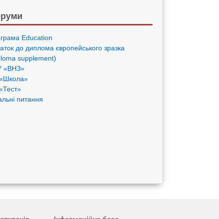
руми
грама Eduсation
аток до диплома європейського зразка
ploma supplement)
 «ВНЗ»
«Школа»
«Тест»
альні питання