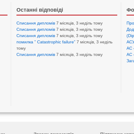
Останні відповіді
Фо
Списання дипломів
7 місяців, 3 неділь тому
Про
Списання дипломів
7 місяців, 3 неділь тому
Дод
Списання дипломів
7 місяців, 3 неділь тому
(Di
помилка ” Catastrophic failure”
7 місяців, 3 неділь
АСУ
тому
АС 
Списання дипломів
7 місяців, 3 неділь тому
АС 
Заг