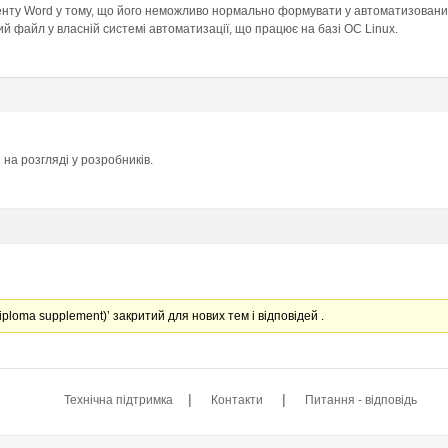
нту Word у тому, що його неможливо нормально формувати у автоматизованих
й файл у власній системі автоматизації, що працює на базі ОС Linux.
на розгляді у розробників.
loma supplement)’ закритий для нових тем і відповідей .
|
|
Технічна підтримка
Контакти
Питання - відповідь