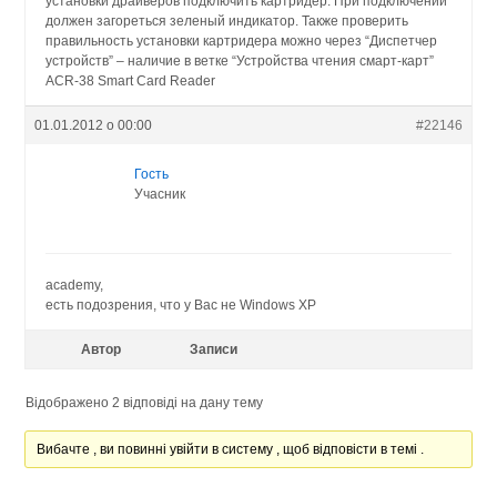
установки драйверов подключить картридер. При подключении
должен загореться зеленый индикатор. Также проверить
правильность установки картридера можно через “Диспетчер
устройств” – наличие в ветке “Устройства чтения смарт-карт”
ACR-38 Smart Card Reader
01.01.2012 о 00:00
#22146
Гость
Учасник
academy,
есть подозрения, что у Вас не Windows XP
Автор
Записи
Відображено 2 відповіді на дану тему
Вибачте , ви повинні увійти в систему , щоб відповісти в темі .