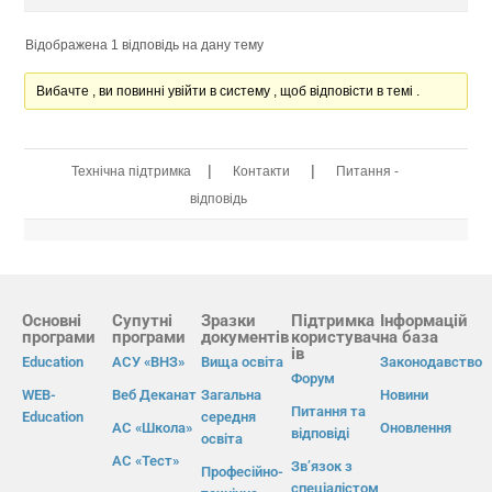
Відображена 1 відповідь на дану тему
Вибачте , ви повинні увійти в систему , щоб відповісти в темі .
|
|
Технічна підтримка
Контакти
Питання -
відповідь
Основні
Супутні
Зразки
Підтримка
Інформацій
програми
програми
документів
користувач
на база
ів
Education
АСУ «ВНЗ»
Вища освіта
Законодавство
Форум
WEB-
Веб Деканат
Загальна
Новини
Питання та
Education
середня
АС «Школа»
Оновлення
відповіді
освіта
АС «Тест»
Зв’язок з
Професійно-
спеціалістом