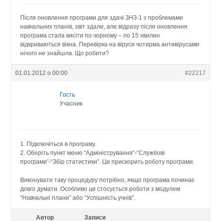
Після оновлення програми для здачі ЗНЗ-1 з проблемами
навчальних планів, звіт здали, але відразу після оновлення
програма стала висіти по чорному – по 15 хвилин
відкриваються вікна. Перевірка на віруси чотирма антивірусами
нічого не знайшла. Що робити?
01.01.2012 о 00:00
#22217
Гость
Учасник
1. Підключіться в програму.
2. Оберіть пункт меню “Адміністрування”-“Службові
програми”-“Збір статистики”. Це прискорить роботу програми.
Виконувати таку процедуру потрібно, якщо програма починає
довго думати. Особливо це стосується роботи з модулем
“Навчальні плани” або “Успішність учнів”.
Автор
Записи