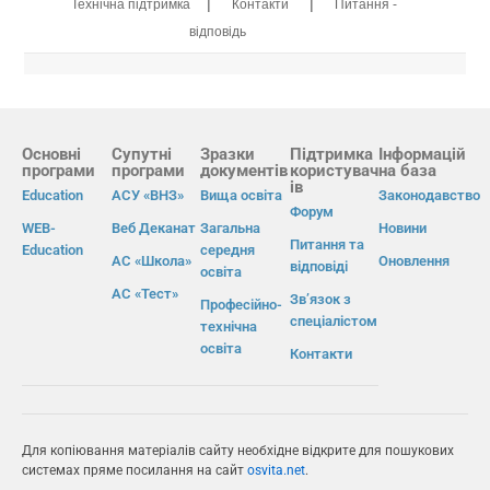
|
|
Технічна підтримка
Контакти
Питання -
відповідь
Основні
Супутні
Зразки
Підтримка
Інформацій
програми
програми
документів
користувач
на база
ів
Education
АСУ «ВНЗ»
Вища освіта
Законодавство
Форум
WEB-
Веб Деканат
Загальна
Новини
Питання та
Education
середня
АС «Школа»
Оновлення
відповіді
освіта
АС «Тест»
Зв’язок з
Професійно-
спеціалістом
технічна
освіта
Контакти
Для копіювання матеріалів сайту необхідне відкрите для пошукових
системах пряме посилання на сайт
osvita.net
.