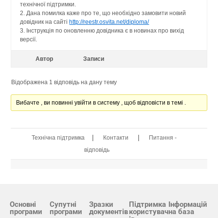
технічної підтримки.
2. Дана помилка каже про те, що необхідно замовити новий
довідник на сайті
http://reestr.osvita.net/diploma/
3. Інструкція по оновленню довідника є в новинах про вихід
версії.
Автор
Записи
Відображена 1 відповідь на дану тему
Вибачте , ви повинні увійти в систему , щоб відповісти в темі .
|
|
Технічна підтримка
Контакти
Питання -
відповідь
Основні
Супутні
Зразки
Підтримка
Інформацій
програми
програми
документів
користувач
на база