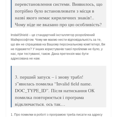
перевстановлення системи. Виявилось, що
потрібно було встановлювати з місця в
назві якого немає кириличних знаків!..
Чому ніде не вказано про цю особливість?
InstallShield – це стандартний інсталлятор розроблений
Майкрософтом. Чому ми маємо нести відповідальність за те,
що він не спрацював на Вашому персональному комп’ютері, Ви
не підкажете? У інших користувачів такої проблеми не було, у
нас, при тестуванні, також. Дана претензія має бути
адресована не нам.
3. перший запуск – і знову трабл!
з”явилась помилка “Invalid field name.
DOC_TYPE_ID”. Після натискання ОК
помилка повторюється і програма
відключається. ось так…
1. Про помилки в роботі з програмою треба писати на адресу