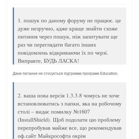
1. пошук по даному форуму не працює. це
дуже незручно, адже краще знайти схоже
питання через пошук, ніж запитувати ще
раз чи переглядати багато інших
повідомлень відкриваючи їх по черзі.
Виправте, БУДЬ ЛАСКА!
Дане питання не стосується підтримки програми Eduсation.
2. ваша нова версія 1.3.3.8 чомусь не хоче
встановлюватись з папки, яка на робочому
столі – видає помилку №1607
(InstallShield). Щоб подолати цю проблему
перепробував майже все, що рекомендував
оф.сайт Майкрософта окрім