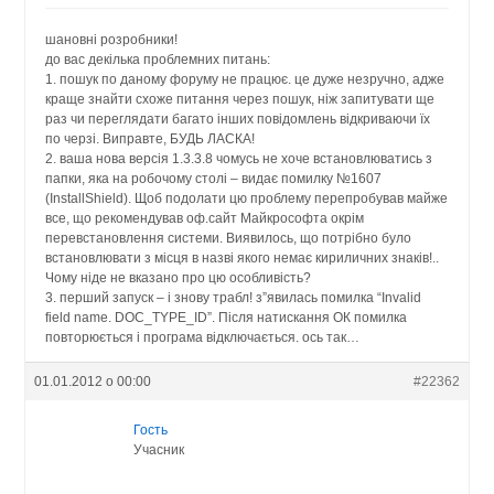
шановні розробники!
до вас декілька проблемних питань:
1. пошук по даному форуму не працює. це дуже незручно, адже
краще знайти схоже питання через пошук, ніж запитувати ще
раз чи переглядати багато інших повідомлень відкриваючи їх
по черзі. Виправте, БУДЬ ЛАСКА!
2. ваша нова версія 1.3.3.8 чомусь не хоче встановлюватись з
папки, яка на робочому столі – видає помилку №1607
(InstallShield). Щоб подолати цю проблему перепробував майже
все, що рекомендував оф.сайт Майкрософта окрім
перевстановлення системи. Виявилось, що потрібно було
встановлювати з місця в назві якого немає кириличних знаків!..
Чому ніде не вказано про цю особливість?
3. перший запуск – і знову трабл! з”явилась помилка “Invalid
field name. DOC_TYPE_ID”. Після натискання ОК помилка
повторюється і програма відключається. ось так…
01.01.2012 о 00:00
#22362
Гость
Учасник