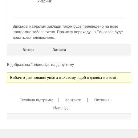
Учасник
Військові навчальні заклади також буде переведено на нове
програмне забезпеченя. Про дату переходу на Education буде
додатково повідомлено.
Автор
Записи
Відображена 1 відповідь на дану тему
Вибачте , ви повинні увійти в систему , щоб відповісти в темі .
|
|
Технічна підтримка
Контакти
Питання -
відповідь