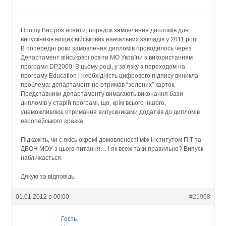
Прошу Вас роз’яснити, порядок замовлення дипломів для
випускників вищих військових навчальних закладів у 2011 році.
В попередні роки замовлення дипломів проводилось через
Департамент військової освіти МО України з використанням
програми DP2000. В цьому році, у зв’язку з переходом на
програму Eduсation і необхідність цифрового підпису виникла
проблема: департамент не отримав “зелених” карток.
Представники департаменту вимагають виконання бази
дипломів у старій програмі, що, крім всього іншого,
унеможливлює отримання випускниками додатків до дипломів
европейського зразка.
Підкажіть, чи є якісь окремі домовленості між Інститутом ПІТ та
ДВОН МОУ з цього питання… і як всеж таки правильно? Випуск
наближається.
Дякую за відповідь.
01.01.2012 о 00:00
#21968
Гость