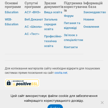
Основні
Супутні
Зразки
Підтримка
Інформацій
програми
програми
документів
користувач
на база
ів
Education
АСУ «ВНЗ»
Вища освіта
Законодавство
Форум
WEB-
Веб Деканат
Загальна
Новини
Питання та
Education
середня
АС «Школа»
Оновлення
відповіді
освіта
АС «Тест»
Зв’язок з
Професійно-
спеціалістом
технічна
освіта
Контакти
Для копіювання матеріалів сайту необхідне відкрите для пошукових
системах пряме посилання на сайт
osvita.net
.
© Інформаційно-виробнича система «Освіта» 2026.
Цей сайт використовує файли cookie для забезпечення
найкращого користувацького досвіду.
ІВС «ОСВІТА»
Добре