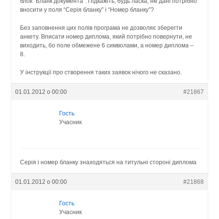
блок “Бланк документа”. Підкажіть, будь ласка, які дані потрібно
вносити у поля “Серія бланку” і “Номер бланку”?
Без заповнення цих полів програма не дозволяє зберегти
анкету. Вписати номер диплома, який потрібно повернути, не
виходить, бо поле обмежене 6 символами, а номер диплома –
8.
У інструкції про створення таких заявок нічого не сказано.
01.01.2012 о 00:00
#21867
Гость
Учасник
Серія і номер бланку знаходяться на титульні стороні диплома
01.01.2012 о 00:00
#21868
Гость
Учасник