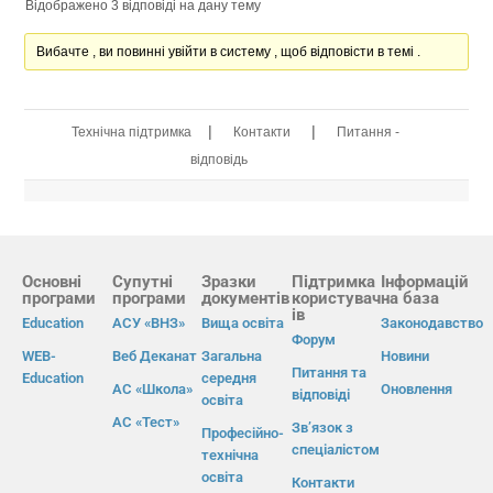
Відображено 3 відповіді на дану тему
Вибачте , ви повинні увійти в систему , щоб відповісти в темі .
|
|
Технічна підтримка
Контакти
Питання -
відповідь
Основні
Супутні
Зразки
Підтримка
Інформацій
програми
програми
документів
користувач
на база
ів
Education
АСУ «ВНЗ»
Вища освіта
Законодавство
Форум
WEB-
Веб Деканат
Загальна
Новини
Питання та
Education
середня
АС «Школа»
Оновлення
відповіді
освіта
АС «Тест»
Зв’язок з
Професійно-
спеціалістом
технічна
освіта
Контакти