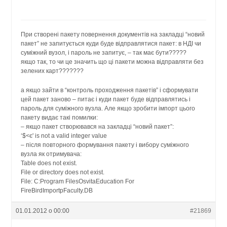
При створені пакету повернення документів на закладці “новий
пакет” не запитується куди буде відправлятися пакет: в НДІ чи
суміжний вузол, і пароль не запитує, – так має бути?????
якщо так, то чи це значить що ці пакети можна відправляти без
зелених карт???????
а якщо зайти в “контроль проходження пакетів” і сформувати
цей пакет заново – питає і куди пакет буде відправлятись і
пароль для суміжного вузла. Але якщо зробити імпорт цього
пакету видає такі помилки:
– якщо пакет створювався на закладці “новий пакет”:
‘$<є' is not a valid integer value
– після повторного формування пакету і вибору суміжного
вузла як отримувача:
Table does not exist.
File or directory does not exist.
File: C:Program FilesOsvitaEducation For
FireBirdImportpFaculty.DB
01.01.2012 о 00:00
#21869