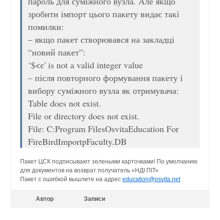
пароль для суміжного вузла. Але якщо
зробити імпорт цього пакету видає такі
помилки:
– якщо пакет створювався на закладці
“новий пакет”:
‘$<є' is not a valid integer value
– після повторного формування пакету і
вибору суміжного вузла як отримувача:
Table does not exist.
File or directory does not exist.
File: C:Program FilesOsvitaEducation For
FireBirdImportpFaculty.DB
Пакет ЦСК подписывают зелеными карточками! По умолчанию
для документов на возврат получатель «НДІ ПІТ»
Пакет с ошибкой вышлите на адрес
education@osvita.net
Автор
Записи