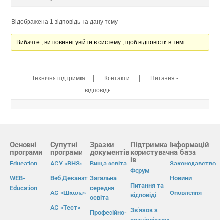
Відображена 1 відповідь на дану тему
Вибачте , ви повинні увійти в систему , щоб відповісти в темі .
|
|
Технічна підтримка
Контакти
Питання -
відповідь
Основні
Супутні
Зразки
Підтримка
Інформацій
програми
програми
документів
користувач
на база
ів
Education
АСУ «ВНЗ»
Вища освіта
Законодавство
Форум
WEB-
Веб Деканат
Загальна
Новини
Питання та
Education
середня
АС «Школа»
Оновлення
відповіді
освіта
АС «Тест»
Зв’язок з
Професійно-
спеціалістом