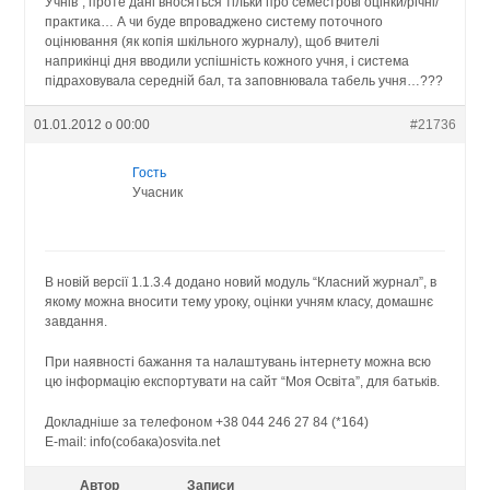
Учнів”, проте дані вносяться тільки про семестрові оцінки/річні/
практика… А чи буде впроваджено систему поточного
оцінювання (як копія шкільного журналу), щоб вчителі
наприкінці дня вводили успішність кожного учня, і система
підраховувала середній бал, та заповнювала табель учня…???
01.01.2012 о 00:00
#21736
Гость
Учасник
В новій версії 1.1.3.4 додано новий модуль “Класний журнал”, в
якому можна вносити тему уроку, оцінки учням класу, домашнє
завдання.
При наявності бажання та налаштувань інтернету можна всю
цю інформацію експортувати на сайт “Моя Освіта”, для батьків.
Докладніше за телефоном +38 044 246 27 84 (*164)
E-mail: info(собака)osvita.net
Автор
Записи