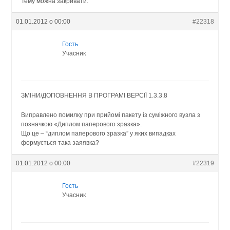
Тему можна закривати.
01.01.2012 о 00:00
#22318
Гость
Учасник
ЗМІНИ/ДОПОВНЕННЯ В ПРОГРАМІ ВЕРСІЇ 1.3.3.8
Виправлено помилку при прийомі пакету із суміжного вузла з
позначкою «Диплом паперового зразка».
Що це – “диплом паперового зразка” у яких випадках
формується така заяявка?
01.01.2012 о 00:00
#22319
Гость
Учасник