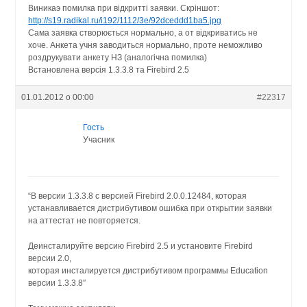
Виникаэ помилка при відкритті заявки. Скріншот:
http://s19.radikal.ru/i192/1112/3e/92dceddd1ba5.jpg
Сама заявка створюється нормально, а от відкриватись не
хоче. Анкета учня заводиться нормально, проте неможливо
роздрукувати анкету НЗ (аналогічна помилка)
Встановлена версія 1.3.3.8 та Firebird 2.5
01.01.2012 о 00:00
#22317
Гость
Учасник
“В версии 1.3.3.8 с версией Firebird 2.0.0.12484, которая
устанавливается дистрибутивом ошибка при открытии заявки
на аттестат не повторяется.
Деинсталируйте версию Firebird 2.5 и установите Firebird
версии 2.0,
которая инсталируется дистрибутивом программы Education
версии 1.3.3.8″