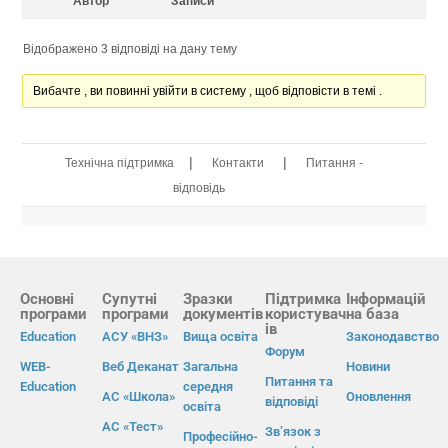
Автор
Записи
Відображено 3 відповіді на дану тему
Вибачте , ви повинні увійти в систему , щоб відповісти в темі .
|
|
Технічна підтримка
Контакти
Питання -
відповідь
Основні
Супутні
Зразки
Підтримка
Інформацій
програми
програми
документів
користувач
на база
ів
Education
АСУ «ВНЗ»
Вища освіта
Законодавство
Форум
WEB-
Веб Деканат
Загальна
Новини
Питання та
Education
середня
АС «Школа»
Оновлення
відповіді
освіта
АС «Тест»
Зв’язок з
Професійно-