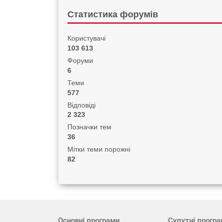
Статистика форумів
Користувачі
103 613
Форуми
6
Теми
577
Відповіді
2 323
Позначки тем
36
Мітки теми порожні
82
Основні програми
Супутні прогр