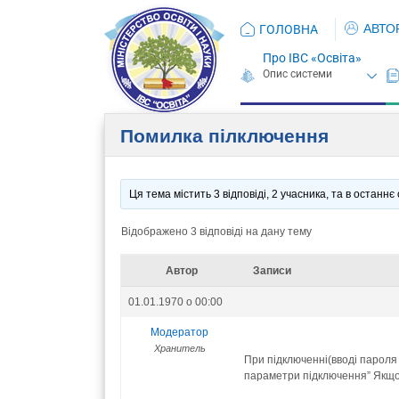
АВТО
ГОЛОВНА
Про ІВС «Освіта»
Помилка пілключення
Ця тема містить 3 відповіді, 2 учасника, та в останн
Відображено 3 відповіді на дану тему
Автор
Записи
01.01.1970 о 00:00
Модератор
Хранитель
При підключенні(вводі пароля
параметри підключення” Якщо на