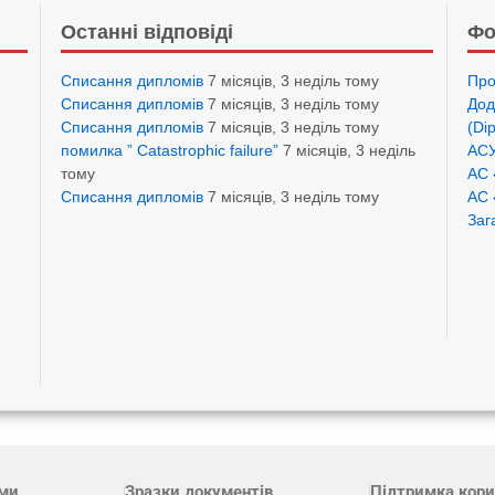
Останні відповіді
Фо
Списання дипломів
7 місяців, 3 неділь тому
Про
Списання дипломів
7 місяців, 3 неділь тому
Дод
Списання дипломів
7 місяців, 3 неділь тому
(Di
помилка ” Catastrophic failure”
7 місяців, 3 неділь
АСУ
тому
АС 
Списання дипломів
7 місяців, 3 неділь тому
АС 
Заг
ами
Зразки документів
Підтримка кори