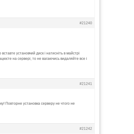
#21240
вставте установчий диск і натисніть в майстрі
цюєте на сервері, то не вагаючись видаляйте все і
#21241
ку! Повторне установка серверу не чтого не
#21242