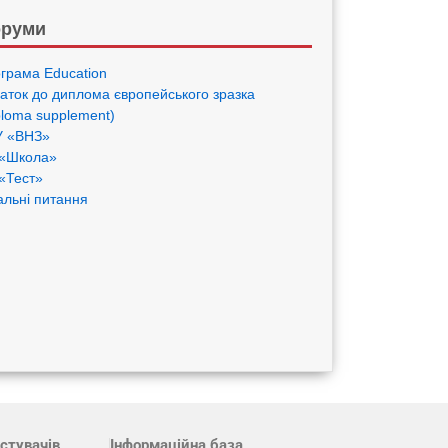
руми
грама Eduсation
аток до диплома європейського зразка
ploma supplement)
 «ВНЗ»
«Школа»
«Тест»
альні питання
стувачів
Інформаційна база