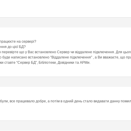
працюєте на сервері?
ння до цієї БД?
 перевірте що у Вас встановлено Сервер чи віддалене підключення. Для цього 
о буде написано встановлено “Віддалене підключення” , а Ви вважаєте, що пра
ки ставте “Сервер БД”, Бібліотеки, Довідники та АРМи.
були, все працювало добре, а потім в одний день стало видавати данну помил