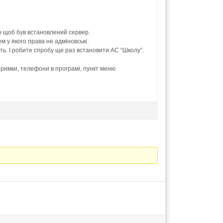
о щоб був встановлений сервер.
м у якого права не адміновські.
сить. І робите спробу ще раз встановити АС “Школу”.
дтримки, телефони в програмі, пункт меню