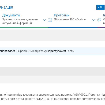
УКР
РИЗАЦІЯ
Документи
Програми
І
є оновлялася
14 років, 7 місяців тому
користувачем
Гость
.
 и логіна) не підключається а виводиться така помилка “ASV-0001. Помилка п
тиснути Детальніше то “ORA-12514: TNS:listener does not currently know of serv