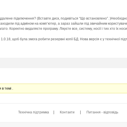
ддалене підключення? (Вставте диск, подивіться “Що встановлено”. )Необхідн
заходили під адміном на комп’ютер, а зараз зайшли під звичайним користуваче
агато. Коректно видаляєте програму. Лікуєте все, систему, носії і тих хто їх но
1.0.18, щоб була змога робити резервні копії БД. Нова версія є у технічної пі
 в темі .
|
|
Технічна підтримка
Контакти
Питання - відповідь