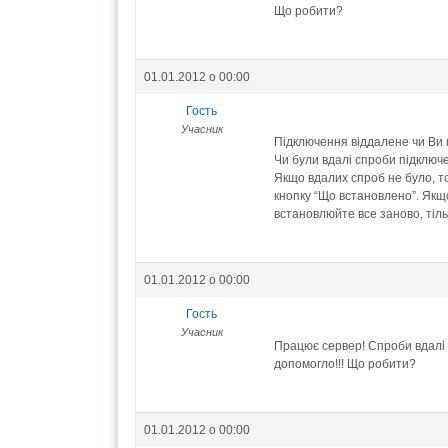
Що робити?
01.01.2012 о 00:00
Гость
Учасник
Підключення віддалене чи Ви 
Чи були вдалі спроби підключе
Якщо вдалих спроб не було, то
кнопку “Що встановлено”. Якщ
встановлюйте все заново, тіль
01.01.2012 о 00:00
Гость
Учасник
Працює сервер! Спроби вдалі 
допомогло!!! Що робити?
01.01.2012 о 00:00