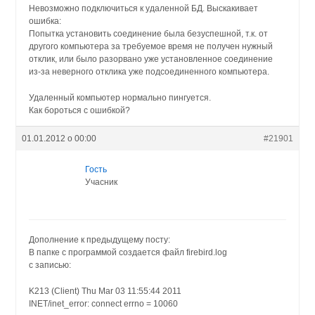
Невозможно подключиться к удаленной БД. Выскакивает
ошибка:
Попытка установить соединение была безуспешной, т.к. от
другого компьютера за требуемое время не получен нужный
отклик, или было разорвано уже установленное соединение
из-за неверного отклика уже подсоединенного компьютера.
Удаленный компьютер нормально пингуется.
Как бороться с ошибкой?
01.01.2012 о 00:00
#21901
Гость
Учасник
Дополнение к предыдущему посту:
В папке с программой создается файл firebird.log
с записью:
K213 (Client) Thu Mar 03 11:55:44 2011
INET/inet_error: connect errno = 10060