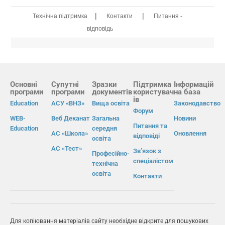
|
|
Технічна підтримка
Контакти
Питання -
відповідь
Основні
Супутні
Зразки
Підтримка
Інформацій
програми
програми
документів
користувач
на база
ів
Education
АСУ «ВНЗ»
Вища освіта
Законодавство
Форум
WEB-
Веб Деканат
Загальна
Новини
Питання та
Education
середня
АС «Школа»
Оновлення
відповіді
освіта
АС «Тест»
Зв’язок з
Професійно-
спеціалістом
технічна
освіта
Контакти
Для копіювання матеріалів сайту необхідне відкрите для пошукових