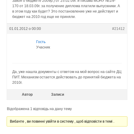
Закон о бюджете 2009р.) от 25.02.09г. и письма МОНУ №1/9-
170 от 18.03.09г. за получение диплома платили выпускники. А
в этом году как будет? Это постановление уже не действует и
бюджет на 2010 год еще не приняли.
01.01.2012 о 00:00
#21412
Гость
Учасник
Да, уже нашла документы с ответом на мой вопрос на сайте ДЦ
ПИТ. Механизм остается действовать до принятий бюджета на
2010г.
Автор
Записи
Відображена 1 відповідь на дану тему
Вибачте , ви повинні увійти в систему , щоб відповісти в темі .