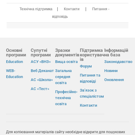
|
|
Технічна підтримка
Контакти
Питання -
відповідь
Основні
Супутні
Зразки
Підтримка
Інформацій
програми
програми
документів
користувач
на база
ів
Education
АСУ «ВНЗ»
Вища освіта
Законодавство
Форум
WEB-
Веб Деканат
Загальна
Новини
Питання та
Education
середня
АС «Школа»
Оновлення
відповіді
освіта
АС «Тест»
Зв’язок з
Професійно-
спеціалістом
технічна
освіта
Контакти
Для копіювання матеріалів сайту необхідне відкрите для пошукових