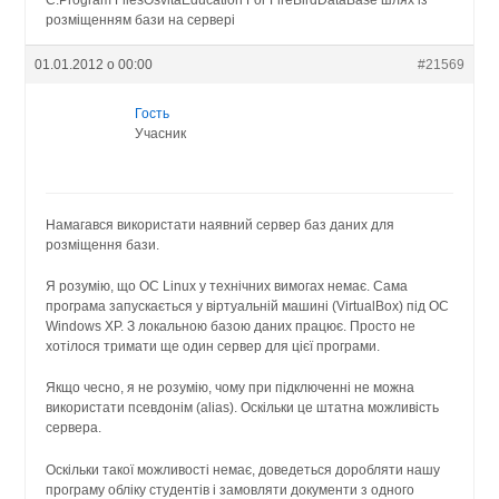
розміщенням бази на сервері
01.01.2012 о 00:00
#21569
Гость
Учасник
Намагався використати наявний сервер баз даних для
розміщення бази.
Я розумію, що ОС Linux у технічних вимогах немає. Сама
програма запускається у віртуальній машині (VirtualBox) під ОС
Windows XP. З локальною базою даних працює. Просто не
хотілося тримати ще один сервер для цієї програми.
Якщо чесно, я не розумію, чому при підключенні не можна
використати псевдонім (alias). Оскільки це штатна можливість
сервера.
Оскільки такої можливості немає, доведеться доробляти нашу
програму обліку студентів і замовляти документи з одного