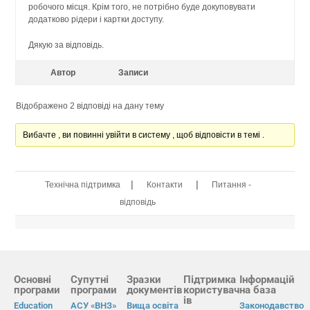
робочого місця. Крім того, не потрібно буде докуповувати
додатково рідери і картки доступу.
Дякую за відповідь.
Автор
Записи
Відображено 2 відповіді на дану тему
Вибачте , ви повинні увійти в систему , щоб відповісти в темі .
|
|
Технічна підтримка
Контакти
Питання -
відповідь
Основні
Супутні
Зразки
Підтримка
Інформацій
програми
програми
документів
користувач
на база
ів
Education
АСУ «ВНЗ»
Вища освіта
Законодавство