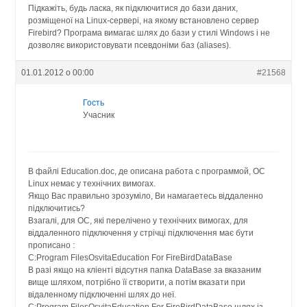
Підкажіть, будь ласка, як підключитися до бази даних,
розміщеної на Linux-сервері, на якому встановлено сервер
Firebird? Програма вимагає шлях до бази у стилі Windows і не
дозволяє використовувати псевдоніми баз (aliases).
01.01.2012 о 00:00
#21568
Гость
Учасник
В файлі Education.doc, де описана работа с программой, ОС
Linux немає у технічних вимогах.
Якщо Вас правильно зрозуміло, Ви намагаетесь віддаленно
підключитись?
Взагалі, для ОС, які перелічено у технічних вимогах, для
віддаленного підключення у стрічці підключення має бути
прописано :
C:Program FilesOsvitaEducation For FireBirdDataBase
В разі якщо на кліенті відсутня папка DataBase за вказаним
вище шляхом, потрібно її створити, а потім вказати при
відаленному підключенні шлях до неї.
C:Program FilesOsvitaEducation For FireBirdDataBase шлях із