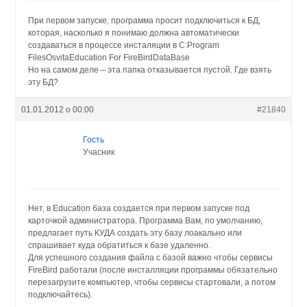
При первом запуске, программа просит подключиться к БД,
которая, насколько я понимаю должна автоматически
создаваться в процессе инсталяции в C:Program
FilesOsvitaEducation For FireBirdDataBase
Но на самом деле – эта папка отказывается пустой. Где взять
эту БД?
01.01.2012 о 00:00
#21840
Гость
Учасник
Нет, в Eduсation база создается при первом запуске под
карточкой администратора. Программа Вам, по умолчанию,
предлагает путь КУДА создать эту базу лоакально или
спрашивает куда обратиться к базе удаленно.
Для успешного создания файла с базой важно чтобы сервисы
FireBird работали (после инсталляции программы обязательно
перезагрузите компьютер, чтобы сервисы стартовали, а потом
подключайтесь).