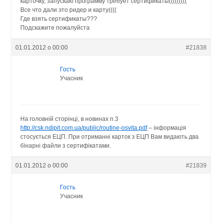
карточку, запускаю программу требует сертификаты(((((((((
Все что дали это ридер и карту((((
Где взять сертификаты???
Подскажите пожалуйста
01.01.2012 о 00:00
#21838
Гость
Учасник
На головній сторінці, в новинах п.3
http://csk.ndipit.com.ua/public/routine-osvita.pdf
– інформація
стосується ЕЦП. При отриманні карток з ЕЦП Вам видають два
бінарні файли з сертифікатами.
01.01.2012 о 00:00
#21839
Гость
Учасник