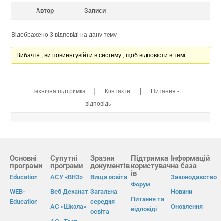
Автор
Записи
Відображено 3 відповіді на дану тему
Вибачте , ви повинні увійти в систему , щоб відповісти в темі .
|
|
Технічна підтримка
Контакти
Питання -
відповідь
Основні
Супутні
Зразки
Підтримка
Інформацій
програми
програми
документів
користувач
на база
ів
Education
АСУ «ВНЗ»
Вища освіта
Законодавство
Форум
WEB-
Веб Деканат
Загальна
Новини
Питання та
Education
середня
АС «Школа»
Оновлення
відповіді
освіта