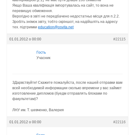
Якщо Ваша кваліфікація імпортувалась на сайт, то вона не
перевищує обмеження.
Верогідно в звіті не передбачено недостатньо місця для п.2.2.
Зробіть знімок звіту, тобто скріншот, на надійшліть на адресу
тех. підтримки
education@osvita.net
01.01.2012 о 00:00
#22115
Гость
Учасник
ЗДарвствуйте! Скажите пожалуйста, после нашей отправки вам
всей необходимой информации сколько впремени у вас займет
изготовление дипломов (буедм отправлять блоками по
факультетам)?
ЛНУ им. Т. шевченко, Валерия
01.01.2012 о 00:00
#22116