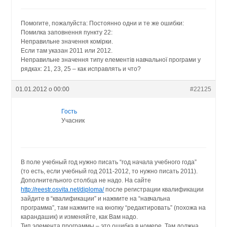
Помогите, пожалуйста: Постоянно одни и те же ошибки:
Помилка заповнення пункту 22:
Неправильне значення комірки.
Если там указан 2011 или 2012.
Неправильне значення типу елементів навчальної програми у
рядках: 21, 23, 25 – как исправлять и что?
01.01.2012 о 00:00
#22125
Гость
Учасник
В поле учебный год нужно писать “год начала учебного года”
(то есть, если учебный год 2011-2012, то нужно писать 2011).
Дополнительного столбца не надо. На сайте
http://reestr.osvita.net/diploma/
после регистрации квалификации
зайдите в “квалификации” и нажмите на “навчальна
программа”, там нажмите на кнопку “редактировать” (похожа на
карандашик) и изменяйте, как Вам надо.
Тип элемента программы – это ошибка в номере. Там должна