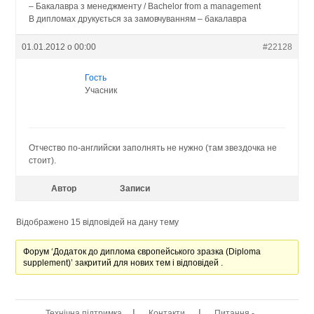
– Бакалаврa з менеджменту / Bachelor from a management
В дипломах друкується за замовчуванням – бакалавра
01.01.2012 о 00:00
#22128
Гость
Учасник
Отчество по-английски заполнять не нужно (там звездочка не
стоит).
Автор
Записи
Відображено 15 відповідей на дану тему
Форум ‘Додаток до диплома європейського зразка (Diploma
supplement)’ закритий для нових тем і відповідей .
|
|
Технічна підтримка
Контакти
Питання -