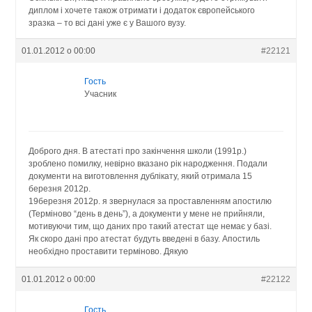
диплом і хочете також отримати і додаток європейського
зразка – то всі дані уже є у Вашого вузу.
01.01.2012 о 00:00
#22121
Гость
Учасник
Доброго дня. В атестаті про закінчення школи (1991р.)
зроблено помилку, невірно вказано рік народження. Подали
документи на виготовлення дублікату, який отримала 15
березня 2012р.
19березня 2012р. я звернулася за проставленням апостилю
(Терміново “день в день”), а документи у мене не прийняли,
мотивуючи тим, що даних про такий атестат ще немає у базі.
Як скоро дані про атестат будуть введені в базу. Апостиль
необхідно проставити терміново. Дякую
01.01.2012 о 00:00
#22122
Гость