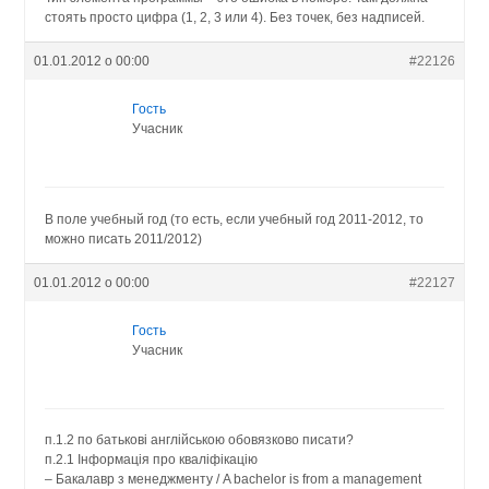
стоять просто цифра (1, 2, 3 или 4). Без точек, без надписей.
01.01.2012 о 00:00
#22126
Гость
Учасник
В поле учебный год (то есть, если учебный год 2011-2012, то
можно писать 2011/2012)
01.01.2012 о 00:00
#22127
Гость
Учасник
п.1.2 по батькові англійською обовязково писати?
п.2.1 Інформація про кваліфікацію
– Бакалавр з менеджменту / A bachelor is from a management