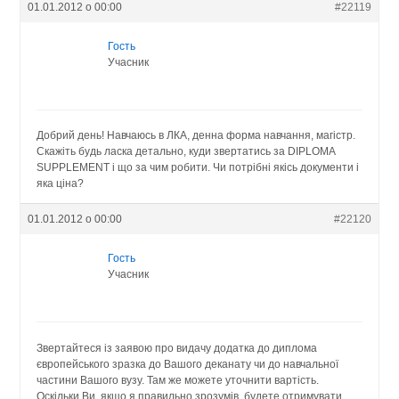
01.01.2012 о 00:00
#22119
Гость
Учасник
Добрий день! Навчаюсь в ЛКА, денна форма навчання, магістр.
Скажіть будь ласка детально, куди звертатись за DIPLOMA
SUPPLEMENT і що за чим робити. Чи потрібні якісь документи і
яка ціна?
01.01.2012 о 00:00
#22120
Гость
Учасник
Звертайтеся із заявою про видачу додатка до диплома
європейського зразка до Вашого деканату чи до навчальної
частини Вашого вузу. Там же можете уточнити вартість.
Оскільки Ви, якщо я правильно зрозумів, будете отримувати