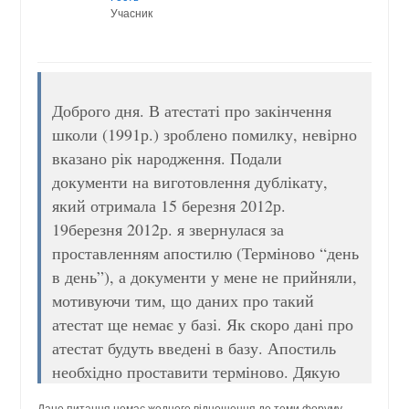
Учасник
Доброго дня. В атестаті про закінчення
школи (1991р.) зроблено помилку, невірно
вказано рік народження. Подали
документи на виготовлення дублікату,
який отримала 15 березня 2012р.
19березня 2012р. я звернулася за
проставленням апостилю (Терміново “день
в день”), а документи у мене не прийняли,
мотивуючи тим, що даних про такий
атестат ще немає у базі. Як скоро дані про
атестат будуть введені в базу. Апостиль
необхідно проставити терміново. Дякую
Дане питання немає жодного відношення до теми форуму.