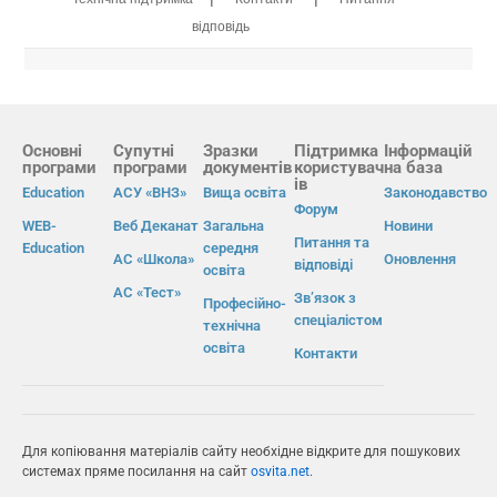
відповідь
Основні
Супутні
Зразки
Підтримка
Інформацій
програми
програми
документів
користувач
на база
ів
Education
АСУ «ВНЗ»
Вища освіта
Законодавство
Форум
WEB-
Веб Деканат
Загальна
Новини
Питання та
Education
середня
АС «Школа»
Оновлення
відповіді
освіта
АС «Тест»
Зв’язок з
Професійно-
спеціалістом
технічна
освіта
Контакти
Для копіювання матеріалів сайту необхідне відкрите для пошукових
системах пряме посилання на сайт
osvita.net
.