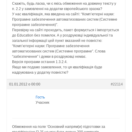
Скажіть, будь ласка, чи є якісь обмеження на довжину тексту у
п. 2.2 у замовленні на додатки європейського зразка?
У нас кваліфікація, яка введена на сайті: “Комп’ютерні науки:
Програмне забезпечення автоматизованих систем (Системне
програмне забезпечення)”.
Перевірку на сайті проходить, пакет формується і імпортується
до Education без помилок. А у роздруковці індивідуальної та
загальної інформації цей пункт вказаний не повністю:
“Комп’ютерні науки: Програмне забезпечення
автоматизованих систем (Системне програмне”. Слова
“забезпечення” і дужки в роздруковці немає.
Версія програми остання 1.3.2.4.
Якщо ми подамо замовлення, то ця кваліфікація буде
надрукована у додатку повністю?
01.01.2012 о 00:00
#22114
Гость
Учасник
Обмеження на поле ‘Основний напрям(и) підготовки за
кваліфікацією [2.2]’ не має бути довше 200 символів