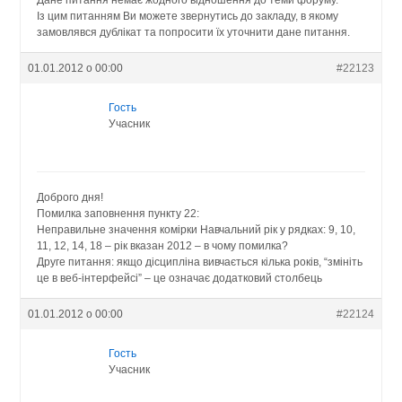
Із цим питанням Ви можете звернутись до закладу, в якому
замовлявся дублікат та попросити їх уточнити дане питання.
01.01.2012 о 00:00
#22123
Гость
Учасник
Доброго дня!
Помилка заповнення пункту 22:
Неправильне значення комірки Навчальний рік у рядках: 9, 10,
11, 12, 14, 18 – рік вказан 2012 – в чому помилка?
Друге питання: якщо дісципліна вивчається кілька років, “змініть
це в веб-інтерфейсі” – це означає додатковий столбець
01.01.2012 о 00:00
#22124
Гость
Учасник