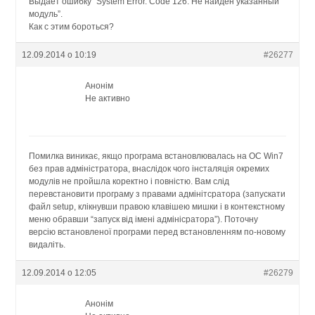
Выдает ошибку “System Error. Code 126. Не найден указанный
модуль”.
Как с этим бороться?
12.09.2014 о 10:19
#26277
Анонім
Не активно
Помилка виникає, якщо програма встановлювалась на ОС Win7
без прав адміністратора, внаслідок чого інсталяція окремих
модулів не пройшла коректно і повністю. Вам слід
перевстановити програму з правами адмінітсратора (запускати
файл setup, клікнувши правою клавішею мишки і в контекстному
меню обравши “запуск від імені адмінісратора”). Поточну
версію встановленої програми перед встановленням по-новому
видаліть.
12.09.2014 о 12:05
#26279
Анонім