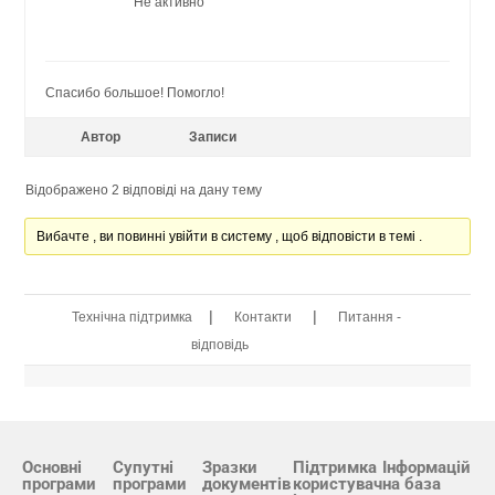
Не активно
Спасибо большое! Помогло!
Автор
Записи
Відображено 2 відповіді на дану тему
Вибачте , ви повинні увійти в систему , щоб відповісти в темі .
|
|
Технічна підтримка
Контакти
Питання -
відповідь
Основні
Супутні
Зразки
Підтримка
Інформацій
програми
програми
документів
користувач
на база