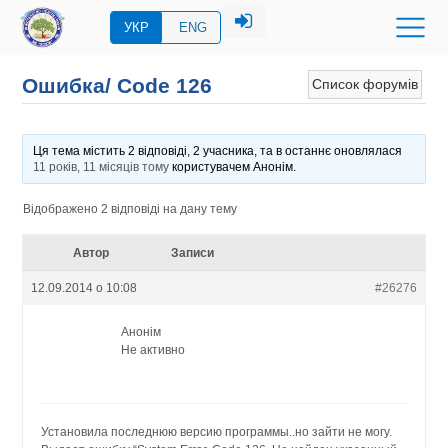
УКР
ENG
Ошибка/ Code 126
Список форумів
Ця тема містить 2 відповіді, 2 учасника, та в останнє оновлялася
11 років, 11 місяців тому
користувачем
Анонім
.
Відображено 2 відповіді на дану тему
Автор
Записи
12.09.2014 о 10:08
#26276
Анонім
Не активно
Установила последнюю версию программы..но зайти не могу.