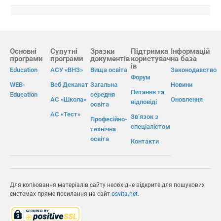
Основні
Супутні
Зразки
Підтримка
Інформацій
програми
програми
документів
користувач
на база
ів
Education
АСУ «ВНЗ»
Вища освіта
Законодавство
Форум
WEB-
Веб Деканат
Загальна
Новини
Питання та
Education
середня
АС «Школа»
Оновлення
відповіді
освіта
АС «Тест»
Зв’язок з
Професійно-
спеціалістом
технічна
освіта
Контакти
Для копіювання матеріалів сайту необхідне відкрите для пошукових
системах пряме посилання на сайт
osvita.net
.