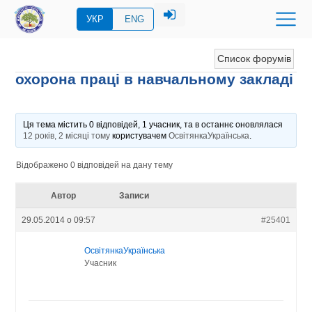
УКР
ENG
Список форумів
охорона праці в навчальному закладі
Ця тема містить 0 відповідей, 1 учасник, та в останнє оновлялася
12 років, 2 місяці тому
користувачем
ОсвітянкаУкраїнська
.
Відображено 0 відповідей на дану тему
Автор
Записи
29.05.2014 о 09:57
#25401
ОсвітянкаУкраїнська
Учасник