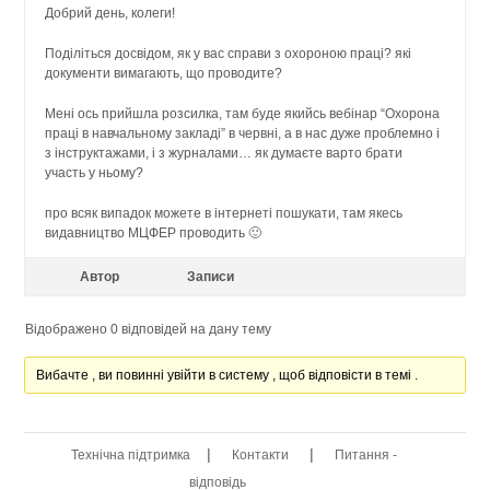
Добрий день, колеги!
Поділіться досвідом, як у вас справи з охороною праці? які
документи вимагають, що проводите?
Мені ось прийшла розсилка, там буде якийсь вебінар “Охорона
праці в навчальному закладі” в червні, а в нас дуже проблемно і
з інструктажами, і з журналами… як думаєте варто брати
участь у ньому?
про всяк випадок можете в інтернеті пошукати, там якесь
видавництво МЦФЕР проводить 🙂
Автор
Записи
Відображено 0 відповідей на дану тему
Вибачте , ви повинні увійти в систему , щоб відповісти в темі .
|
|
Технічна підтримка
Контакти
Питання -
відповідь