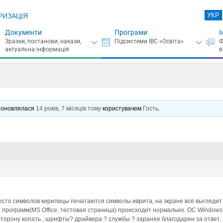
УКР
РИЗАЦІЯ
Документи
Програми
І
нє оновлялася
14 років, 7 місяців тому
користувачем
Гость
.
сто символов кирилицы печатаются символы иврита, на экране всё выглядит 
гих программ(MS Office, тестовая страница) происходит нормально. ОС Window
сторону копать , шрифты? драйвера ? службы ? заранее благодарен за ответ.