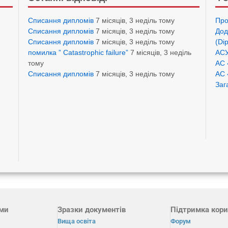
Списання дипломів
7 місяців, 3 неділь тому
Про
Списання дипломів
7 місяців, 3 неділь тому
Дод
Списання дипломів
7 місяців, 3 неділь тому
(Di
помилка ” Catastrophic failure”
7 місяців, 3 неділь
АСУ
тому
АС 
Списання дипломів
7 місяців, 3 неділь тому
АС 
Заг
ами
Зразки документів
Підтримка кори
Вища освіта
Форум