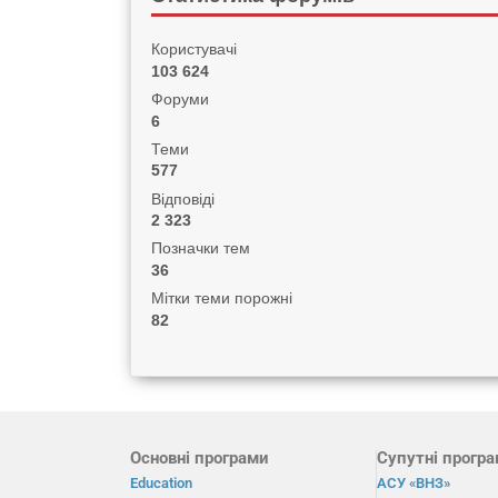
Користувачі
103 624
Форуми
6
Теми
577
Відповіді
2 323
Позначки тем
36
Мітки теми порожні
82
Основні програми
Супутні прогр
Education
АСУ «ВНЗ»