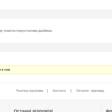
у, помогла переустановка драйвера.
 в темі .
|
|
Технічна підтримка
Контакти
Питання - відповідь
Останні відповіді
Фо