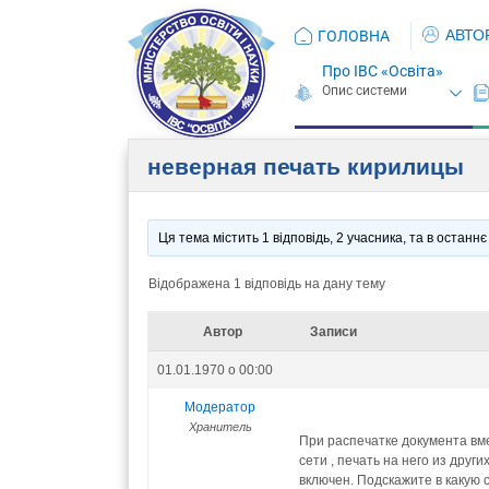
АВТО
ГОЛОВНА
Про ІВС «Освіта»
неверная печать кирилицы
Ця тема містить 1 відповідь, 2 учасника, та в остан
Відображена 1 відповідь на дану тему
Автор
Записи
01.01.1970 о 00:00
Модератор
Хранитель
При распечатке документа вме
сети , печать на него из дру
включен. Подскажите в какую 