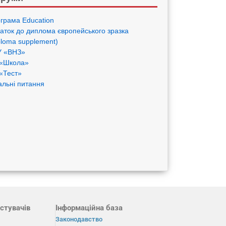
грама Eduсation
аток до диплома європейського зразка
ploma supplement)
 «ВНЗ»
«Школа»
«Тест»
альні питання
стувачів
Інформаційна база
Законодавство